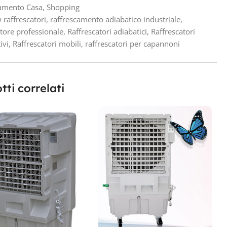
camento Casa
,
Shopping
 raffrescatori
,
raffrescamento adiabatico industriale
,
atore professionale
,
Raffrescatori adiabatici
,
Raffrescatori
ivi
,
Raffrescatori mobili
,
raffrescatori per capannoni
tti correlati
R