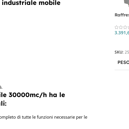
 industriale mobile
Raffre
mobil
3.391,
Aggiun
SKU:
2
PES
à.
bile 30000mc/h ha le
li:
ompleto di tutte le funzioni necessarie per le