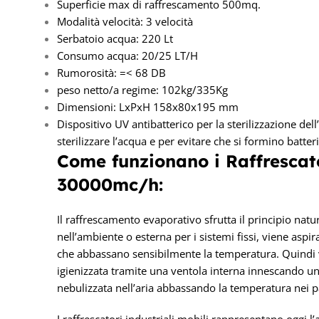
Superficie max di raffrescamento 500mq.
Modalità velocità: 3 velocità
Serbatoio acqua: 220 Lt
Consumo acqua: 20/25 LT/H
Rumorosità: =< 68 DB
peso netto/a regime: 102kg/335Kg
Dimensioni: LxPxH 158x80x195 mm
Dispositivo UV antibatterico per la sterilizzazione de
sterilizzare l’acqua e per evitare che si formino batteri
Come funzionano i Raffrescato
30000mc/h:
Il raffrescamento evaporativo sfrutta il principio natu
nell’ambiente o esterna per i sistemi fissi, viene aspira
che abbassano sensibilmente la temperatura. Quindi 
igienizzata tramite una ventola interna innescando 
nebulizzata nell’aria abbassando la temperatura nei p
I raffrescatori industriali mobili rappresentano oggi l’