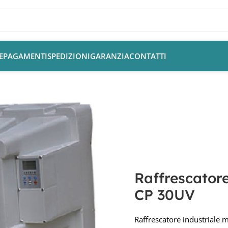
E
PAGAMENTI
SPEDIZIONI
GARANZIA
CONTATTI
re industriale mobile 30000mc/h CP 30UV
Raffrescator
CP 30UV
Raffrescatore industriale 