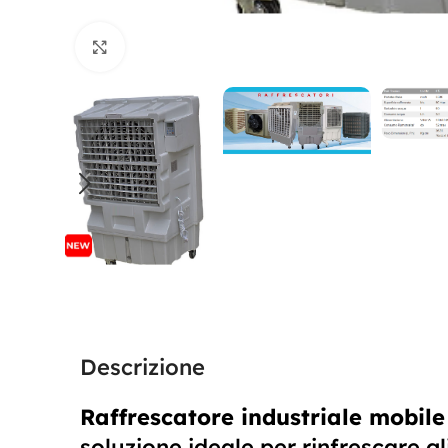
Clicca per ingrandire
Descrizione
Raffrescatore industriale mobi
soluzione ideale per rinfrescare g