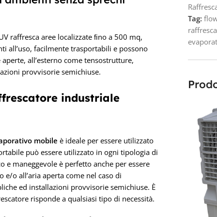
Raffres
Tag:
flow
raffresc
UV raffresca aree localizzate ﬁno a 500 mq,
evaporat
nti all’uso, facilmente trasportabili e possono
e aperte, all’esterno come tensostrutture,
lazioni provvisorie semichiuse.
Prodo
ffrescatore industriale
vaporativo mobile
è ideale per essere utilizzato
tabile può essere utilizzato in ogni tipologia di
atico e maneggevole è perfetto anche per essere
so e/o all’aria aperta come nel caso di
liche ed installazioni provvisorie semichiuse. È
rescatore risponde a qualsiasi tipo di necessità.