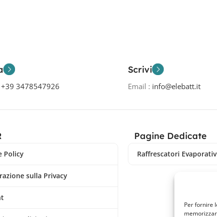
a
Scrivi
o
+39 3478547926
Email :
info@elebatt.it
R
Pagine Dedicate
 Policy
Raffrescatori Evaporativi
razione sulla Privacy
nt
Per fornire 
memorizzare 