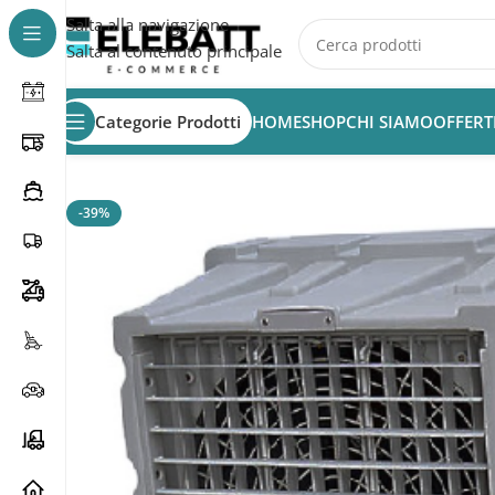
Salta alla navigazione
Salta al contenuto principale
Categorie Prodotti
HOME
SHOP
CHI SIAMO
OFFERT
Home
/
AZIENDA
/
Raffrescamento Azienda
/
Raffrescato
-39%