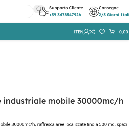
Supporto Cliente
Consegne
+39 3478547926
2/3 Giorni Ital
IT
EN
0,0
e industriale mobile 30000mc/h
mobile 30000mc/h, raffresca aree localizzate ﬁno a 500 mq, spazi