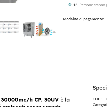
16
Persone stanno 
Modalità di pagamento:
Speci
le 30000mc/h CP. 30UV
è la
COD:
3
Categori
li ambienti senza sprechi