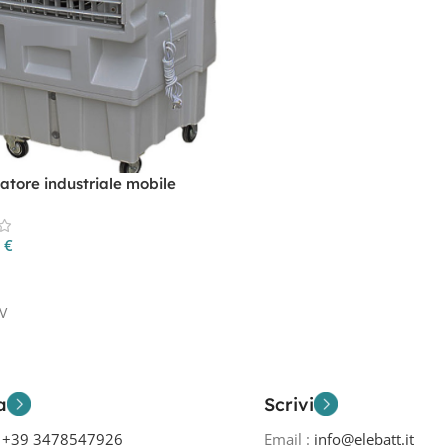
atore industriale mobile
/h CP 25UV
0
€
 Al Carrello
V
a
Scrivi
o
+39 3478547926
Email :
info@elebatt.it