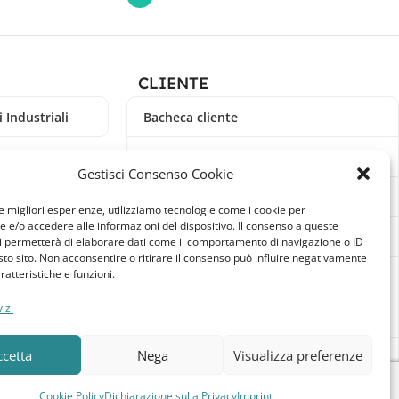
CLIENTE
 Industriali
Bacheca cliente
Ordini
Gestisci Consenso Cookie
Download
le migliori esperienze, utilizziamo tecnologie come i cookie per
e/o accedere alle informazioni del dispositivo. Il consenso a queste
Indirizzi
i permetterà di elaborare dati come il comportamento di navigazione o ID
sto sito. Non acconsentire o ritirare il consenso può influire negativamente
ratteristiche e funzioni.
Metodi di pagamento
izi
Dettagli account
ccetta
Nega
Visualizza preferenze
Lista dei desideri
Cookie Policy
Dichiarazione sulla Privacy
Imprint