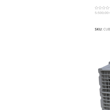
CP CUB
5.500,00
Aggiungi
SKU:
CUB