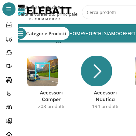
Salta alla navigazione
Salta al contenuto principale
Categorie Prodotti
HOME
SHOP
CHI SIAMO
OFFERT
Home
/
Prodotti taggati “raffrescamento adiabatico ind
Accessori
Accessori
Camper
Nautica
203 prodotti
194 prodotti