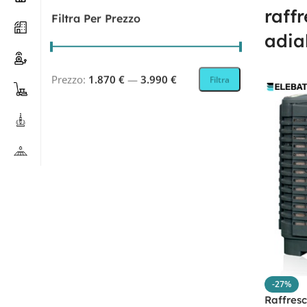
raff
Filtra Per Prezzo
adia
Prezzo:
1.870 €
—
3.990 €
Filtra
-27%
Raffresc