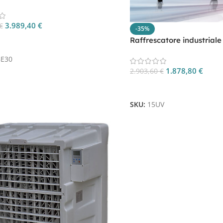
E30
3.989,40
€
€
-35%
Raffrescatore industriale
 Al Carrello
12000mc/h CP 15UV
E30
1.878,80
€
2.903,60
€
Aggiungi Al Carrello
SKU:
15UV