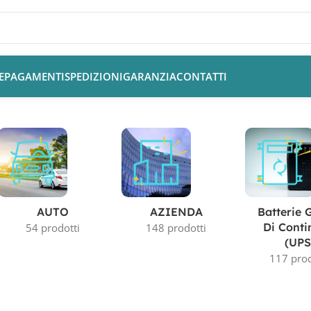
E
PAGAMENTI
SPEDIZIONI
GARANZIA
CONTATTI
ustriale”
AUTO
AZIENDA
Batterie 
Di Conti
54 prodotti
148 prodotti
(UPS
117 prod