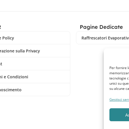
R
Pagine Dedicate
 Policy
Raffrescatori Evaporativi
razione sulla Privacy
nt
Per fornire 
memorizzare 
i e Condizioni
tecnologie c
unici su que
su alcune ca
noscimento
Gestisci serv
A