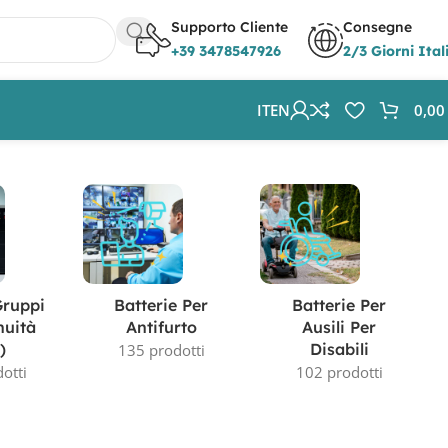
Supporto Cliente
Consegne
+39 3478547926
2/3 Giorni Ital
IT
EN
0,0
Visualizzazione di 4 risultati
Gruppi
Batterie Per
Batterie Per
nuità
Antifurto
Ausili Per
)
Disabili
135 prodotti
otti
102 prodotti