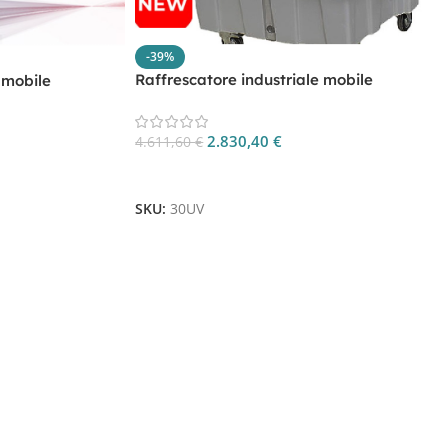
-39%
Raffrescatore industriale mobile
 mobile
30000mc/h CP 30UV
2.830,40
€
4.611,60
€
Aggiungi Al Carrello
SKU:
30UV