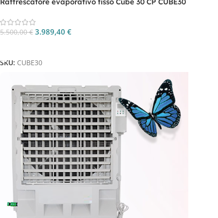
Raffrescatore evaporativo fisso Cube 30 CP CUBE30
3.989,40
€
5.500,00
€
Aggiungi Al Carrello
SKU:
CUBE30