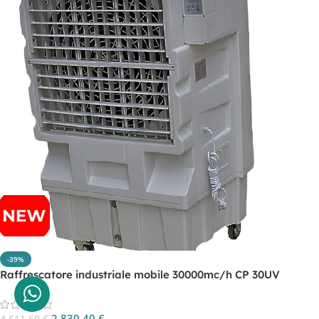
-39%
Raffrescatore industriale mobile 30000mc/h CP 30UV
2.830,40
€
4.611,60
€