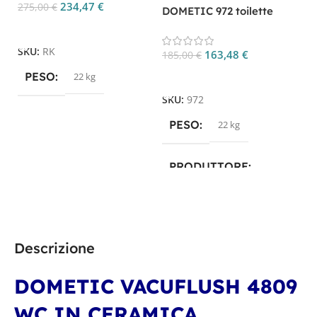
po
234,47
€
275,00
€
DOMETIC 972 toilette
portatile CP 972
Aggiungi Al Carrello
1
SKU:
RK
163,48
€
185,00
€
Aggiungi Al Carrello
PESO
22 kg
S
SKU:
972
PESO
22 kg
PRODUTTORE
Dometic
Descrizione
DOMETIC VACUFLUSH 4809
WC IN CERAMICA