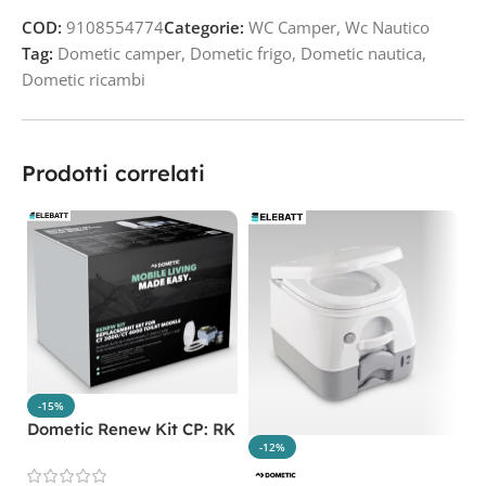
COD:
9108554774
Categorie:
WC Camper
,
Wc Nautico
Tag:
Dometic camper
,
Dometic frigo
,
Dometic nautica
,
Dometic ricambi
Prodotti correlati
-15%
Dometic Renew Kit CP: RK
-12%
D