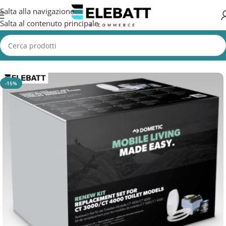
Salta alla navigazione
Salta al contenuto principale
Home
/
CAMION
/
Accessori Camion
/
Toilettes Camion
-15%