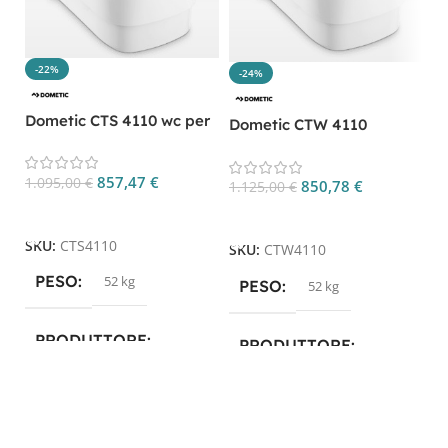
-22%
-24%
Dometic CTS 4110 wc per
Dometic CTW 4110
camper CP. CTS4110
toilette a cassetta CP.
CTW4110
857,47
€
1.095,00
€
850,78
€
1.125,00
€
Aggiungi Al Carrello
Aggiungi Al Carrello
SKU:
CTS4110
SKU:
CTW4110
PESO
52 kg
PESO
52 kg
PRODUTTORE
PRODUTTORE
Dometic
Dometic