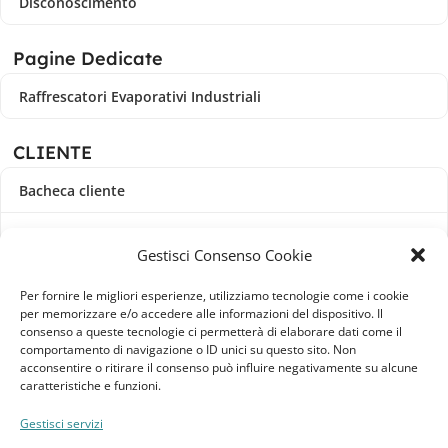
Disconoscimento
Pagine Dedicate
Raffrescatori Evaporativi Industriali
CLIENTE
Bacheca cliente
Ordini
Gestisci Consenso Cookie
Download
Per fornire le migliori esperienze, utilizziamo tecnologie come i cookie
per memorizzare e/o accedere alle informazioni del dispositivo. Il
Indirizzi
consenso a queste tecnologie ci permetterà di elaborare dati come il
comportamento di navigazione o ID unici su questo sito. Non
acconsentire o ritirare il consenso può influire negativamente su alcune
Metodi di pagamento
caratteristiche e funzioni.
Dettagli account
Gestisci servizi