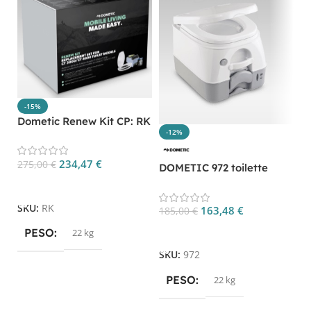
-15%
Dometic Renew Kit CP: RK
-12%
D
po
234,47
€
275,00
€
DOMETIC 972 toilette
portatile CP 972
Aggiungi Al Carrello
1
SKU:
RK
163,48
€
185,00
€
Aggiungi Al Carrello
PESO
22 kg
S
SKU:
972
PESO
22 kg