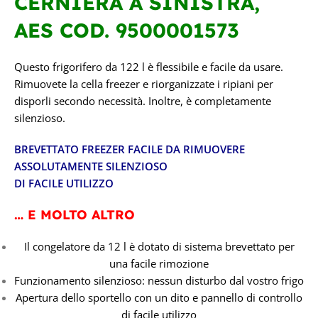
CERNIERA A SINISTRA,
177 l
AES COD. 9500001573
Questo frigorifero da 122 l è flessibile e facile da usare.
Rimuovete la cella freezer e riorganizzate i ripiani per
disporli secondo necessità. Inoltre, è completamente
silenzioso.
BREVETTATO FREEZER FACILE DA RIMUOVERE
ASSOLUTAMENTE SILENZIOSO
DI FACILE UTILIZZO
… E MOLTO ALTRO
Il congelatore da 12 l è dotato di sistema brevettato per
una facile rimozione
Funzionamento silenzioso: nessun disturbo dal vostro frigo
Apertura dello sportello con un dito e pannello di controllo
di facile utilizzo