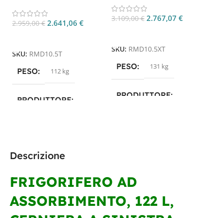
RMD10.5T 153L per
Camper
Camper
2.767,07
€
3.109,00
€
2.641,06
€
2.959,00
€
Aggiungi Al Carrello
Aggiungi Al Carrello
SKU:
RMD10.5XT
SKU:
RMD10.5T
PESO
131 kg
PESO
112 kg
PRODUTTORE
PRODUTTORE
Dometic
Dometic
TECNOLOGIA
TECNOLOGIA
Descrizione
ASSORBIMENTO
ASSORBIMENTO
FRIGORIFERO AD
ASSORBIMENTO, 122 L,
CAPACITÀ IN LITRI