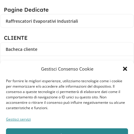
Pagine Dedicate
Raffrescatori Evaporativi Industriali
CLIENTE
Bacheca cliente
Ordini
Gestisci Consenso Cookie
Download
Per fornire le migliori esperienze, utilizziamo tecnologie come i cookie
per memorizzare e/o accedere alle informazioni del dispositivo. Il
Indirizzi
consenso a queste tecnologie ci permetterà di elaborare dati come il
comportamento di navigazione o ID unici su questo sito. Non
acconsentire o ritirare il consenso può influire negativamente su alcune
Metodi di pagamento
caratteristiche e funzioni.
Dettagli account
Gestisci servizi
Lista dei desideri