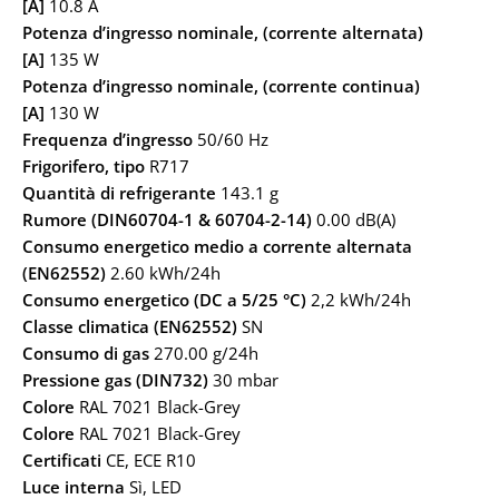
[A]
10.8 A
Potenza d’ingresso nominale, (corrente alternata)
[A]
135 W
Potenza d’ingresso nominale, (corrente continua)
[A]
130 W
Frequenza d’ingresso
50/60 Hz
Frigorifero, tipo
R717
Quantità di refrigerante
143.1 g
Rumore (DIN60704-1 & 60704-2-14)
0.00 dB(A)
Consumo energetico medio a corrente alternata
(EN62552)
2.60 kWh/24h
Consumo energetico (DC a 5/25 °C)
2,2 kWh/24h
Classe climatica (EN62552)
SN
Consumo di gas
270.00 g/24h
Pressione gas (DIN732)
30 mbar
Colore
RAL 7021 Black-Grey
Colore
RAL 7021 Black-Grey
Certificati
CE, ECE R10
Luce interna
Sì, LED