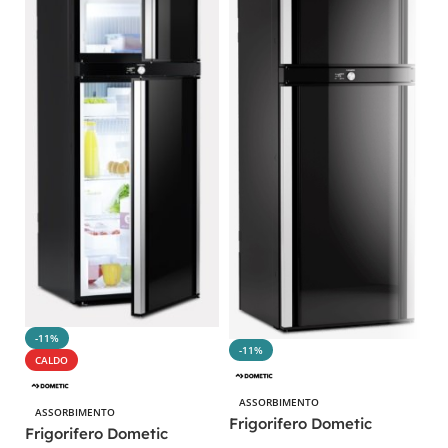
D
0
-11%
-11%
S
CALDO
ASSORBIMENTO
ASSORBIMENTO
Frigorifero Dometic
Frigorifero Dometic
RMD10.5XT 177L per