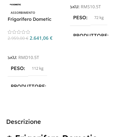
D
SKU:
RMS10.5T
2.
ASSORBIMENTO
PESO
72 kg
Frigorifero Dometic
RMD10.5T 153L per
S
Camper
PRODUTTORE
2.641,06
€
2.959,00
€
Aggiungi Al Carrello
Dometic
SKU:
RMD10.5T
PESO
TECNOLOGIA
112 kg
ASSORBIMENTO
PRODUTTORE
Dometic
TECNOLOGIA
Descrizione
ASSORBIMENTO