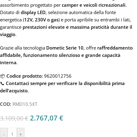
assorbimento progettato per
camper e veicoli ricreazionali
.
Dotato di
display LED
, selezione automatica della fonte
energetica (
12V, 230V o gas
) e porta apribile su entrambi i lati,
garantisce
prestazioni elevate e massima praticità durante il
viaggio
.
Grazie alla tecnologia
Dometic Serie 10
, offre
raffreddamento
affidabile, funzionamento silenzioso e grande capacità
interna
.
📦
Codice prodotto:
9620012756
📞
Contattaci sempre per verificare la disponibilità prima
dell’acquisto.
COD:
RMD10.5XT
2.767,07
€
3.109,00
€
-
+