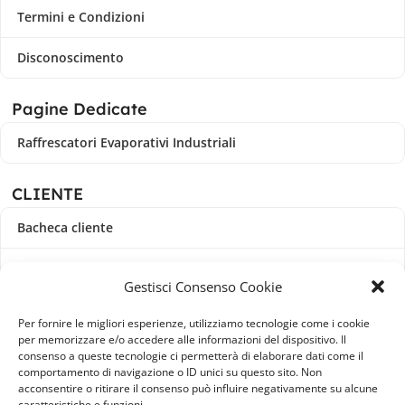
Termini e Condizioni
Disconoscimento
Pagine Dedicate
Raffrescatori Evaporativi Industriali
CLIENTE
Bacheca cliente
Ordini
Gestisci Consenso Cookie
Download
Per fornire le migliori esperienze, utilizziamo tecnologie come i cookie
per memorizzare e/o accedere alle informazioni del dispositivo. Il
Indirizzi
consenso a queste tecnologie ci permetterà di elaborare dati come il
comportamento di navigazione o ID unici su questo sito. Non
acconsentire o ritirare il consenso può influire negativamente su alcune
Metodi di pagamento
caratteristiche e funzioni.