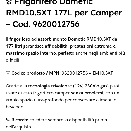
❄️ Frigorifero Dometic
RMD10.5XT 177L per Camper
– Cod. 9620012756
Il
frigorifero ad assorbimento Dometic RMD10.5XT da
177 litri
garantisce
affidabilità, prestazioni estreme e
massimo spazio interno
, perfetto anche negli ambienti più
difficili.
💡
Codice prodotto / MPN:
9620012756 – EM10.5XT
Grazie alla
tecnologia trivalente (12V, 230V o gas)
puoi
usare questo frigorifero camper
senza problemi
, con un
ampio spazio ultra-profondo per conservare alimenti e
bevande.
📞
Ricorda:
chiedere sempre la disponibilità prima
dell’acquisto.