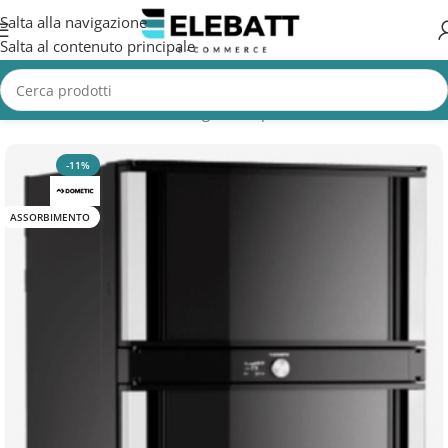
Salta alla navigazione
Salta al contenuto principale
Home
/
Accessori Nautica
/
Frigorifero per Barca
-11%
ASSORBIMENTO