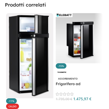
Prodotti correlati
-15%
ASSORBIMENTO
Frigorifero ad
assorbimento 83l Dometic
CP. RMS10.5T
1.475,97
€
1.735,00
€
-11%
Fr
Aggiungi Al Carrello
a
CALDO