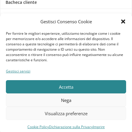
Bacheca cliente
Ordini
Gestisci Consenso Cookie
Download
Per fornire le migliori esperienze, utilizziamo tecnologie come i cookie
per memorizzare e/o accedere alle informazioni del dispositivo. Il
Indirizzi
consenso a queste tecnologie ci permetterà di elaborare dati come il
comportamento di navigazione o ID unici su questo sito. Non
acconsentire o ritirare il consenso può influire negativamente su alcune
Metodi di pagamento
caratteristiche e funzioni.
Dettagli account
Gestisci servizi
Lista dei desideri
Accetta
Nega
Elebatt.it © 2023
Realizzato da
Kingart.it
.
Visualizza preferenze
Cookie Policy
Dichiarazione sulla Privacy
Imprint
Compara
Lista dei desideri
Carrello
Menu