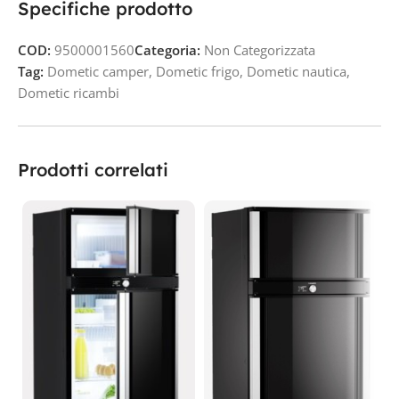
Specifiche prodotto
COD:
9500001560
Categoria:
Non Categorizzata
Tag:
Dometic camper
,
Dometic frigo
,
Dometic nautica
,
Dometic ricambi
Prodotti correlati