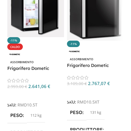
D
C
0
-11%
S
-11%
CALDO
ASSORBIMENTO
ASSORBIMENTO
Frigorifero Dometic
Frigorifero Dometic
RMD10.5XT 177L per
RMD10.5T 153L per
Camper
Camper
2.767,07
€
3.109,00
€
2.641,06
€
2.959,00
€
Aggiungi Al Carrello
Aggiungi Al Carrello
SKU:
RMD10.5XT
SKU:
RMD10.5T
PESO
131 kg
PESO
112 kg
PRODUTTORE