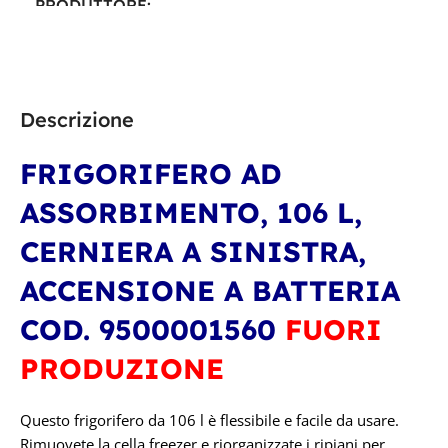
PRODUTTORE
Dometic
Dometic
TECNOLOGIA
TECNOLOGIA
Descrizione
ASSORBIMENTO
ASSORBIMENTO
FRIGORIFERO AD
ASSORBIMENTO, 106 L,
CAPACITÀ IN LITRI
CERNIERA A SINISTRA,
177 l
ACCENSIONE A BATTERIA
COD. 9500001560
FUORI
PRODUZIONE
Questo frigorifero da 106 l è flessibile e facile da usare.
Rimuovete la cella freezer e riorganizzate i ripiani per