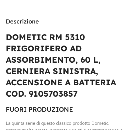
Dometic
Dometic
TECNOLOGIA
TECNOLOGIA
Descrizione
ASSORBIMENTO
ASSORBIMENTO
DOMETIC RM 5310
FRIGORIFERO AD
CAPACITÀ IN LITRI
ASSORBIMENTO, 60 L,
177 l
CERNIERA SINISTRA,
ACCENSIONE A BATTERIA
COD. 9105703857
FUORI PRODUZIONE
La quinta serie di questo classico prodotto Dometic,