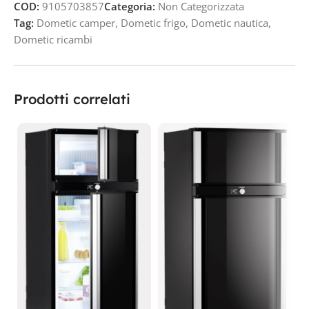
COD:
9105703857
Categoria:
Non Categorizzata
Tag:
Dometic camper
,
Dometic frigo
,
Dometic nautica
,
Dometic ricambi
Prodotti correlati