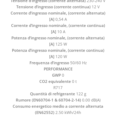
Tensione d’ingresso (corrente alternata)
230-240 V
Tensione d’ingresso (corrente continua)
12 V
Corrente d’ingresso nominale, (corrente alternata)
[A]
0,54 A
Corrente d’ingresso nominale, (corrente continua)
[A]
10 A
Potenza d’ingresso nominale, (corrente alternata)
[A]
125 W
Potenza d’ingresso nominale, (corrente continua)
[A]
120 W
Frequenza d’ingresso
50/60 Hz
PERFORMANCE
GWP
0
CO2 equivalente
0 t
R717
Quantità di refrigerante
122 g
Rumore (EN60704-1 & 60704-2-14)
0.00 dB(A)
Consumo energetico medio a corrente alternata
(EN62552)
2.50 kWh/24h