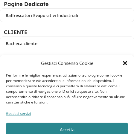
Pagine Dedicate
Raffrescatori Evaporativi Industriali
CLIENTE
Bacheca cliente
Ordini
Gestisci Consenso Cookie
Download
Per fornire le migliori esperienze, utilizziamo tecnologie come i cookie
per memorizzare e/o accedere alle informazioni del dispositivo. Il
Indirizzi
consenso a queste tecnologie ci permetterà di elaborare dati come il
comportamento di navigazione o ID unici su questo sito. Non
acconsentire o ritirare il consenso può influire negativamente su alcune
Metodi di pagamento
caratteristiche e funzioni.
Dettagli account
Gestisci servizi
Lista dei desideri
Accetta