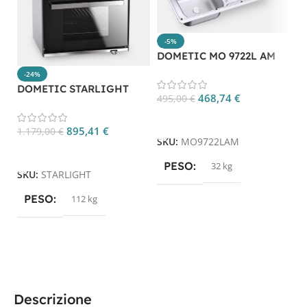
-5%
D
DOMETIC MO 9722L AM
-24%
DOMETIC STARLIGHT
5
468,74
€
495,00
€
Aggiungi Al Carrello
895,41
€
1.179,00
€
S
SKU:
MO9722LAM
Aggiungi Al Carrello
PESO
32 kg
SKU:
STARLIGHT
PESO
112 kg
Descrizione