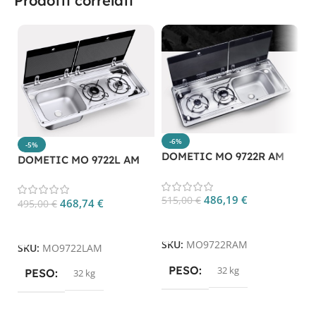
Prodotti correlati
D
-6%
-5%
DOMETIC MO 9722R AM
DOMETIC MO 9722L AM
1.
486,19
€
515,00
€
468,74
€
495,00
€
Aggiungi Al Carrello
Aggiungi Al Carrello
S
SKU:
MO9722RAM
SKU:
MO9722LAM
PESO
32 kg
PESO
32 kg