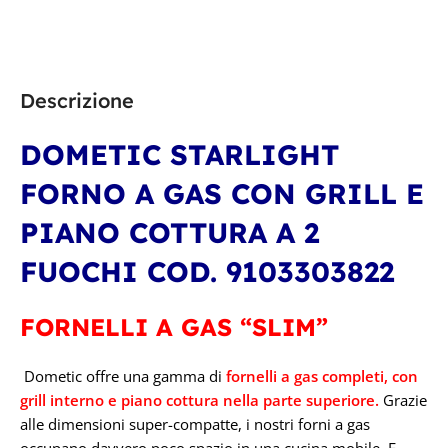
Descrizione
DOMETIC STARLIGHT
FORNO A GAS CON GRILL E
PIANO COTTURA A 2
FUOCHI COD. 9103303822
FORNELLI A GAS “SLIM”
Dometic offre una gamma di
fornelli a gas completi, con
grill interno e piano cottura nella parte superiore.
Grazie
alle dimensioni super-compatte, i nostri forni a gas
occupano davvero poco spazio in una cucina mobile. E