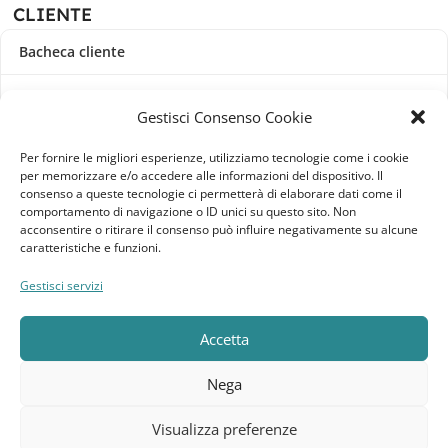
CLIENTE
Bacheca cliente
Ordini
Gestisci Consenso Cookie
Download
Per fornire le migliori esperienze, utilizziamo tecnologie come i cookie
per memorizzare e/o accedere alle informazioni del dispositivo. Il
Indirizzi
consenso a queste tecnologie ci permetterà di elaborare dati come il
comportamento di navigazione o ID unici su questo sito. Non
acconsentire o ritirare il consenso può influire negativamente su alcune
Metodi di pagamento
caratteristiche e funzioni.
Dettagli account
Gestisci servizi
Lista dei desideri
Accetta
Nega
Elebatt.it © 2023
Realizzato da
Kingart.it
.
Visualizza preferenze