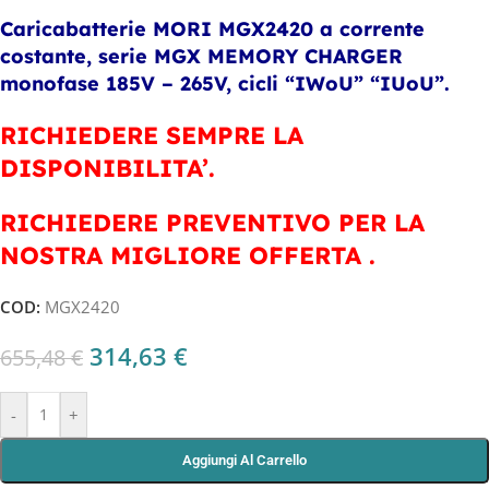
Caricabatterie MORI MGX2420 a corrente
costante, serie MGX MEMORY CHARGER
monofase 185V – 265V, cicli “IWoU” “IUoU”.
RICHIEDERE SEMPRE LA
DISPONIBILITA’.
RICHIEDERE PREVENTIVO PER LA
NOSTRA MIGLIORE OFFERTA .
COD:
MGX2420
314,63
€
655,48
€
-
+
Aggiungi Al Carrello