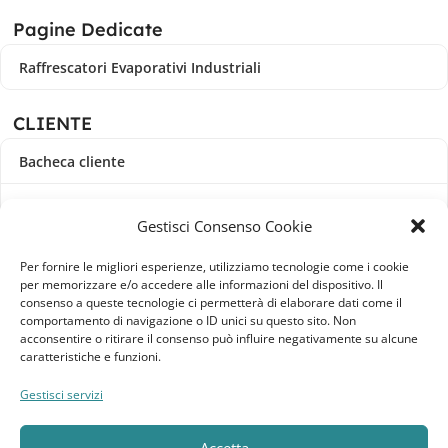
Pagine Dedicate
Raffrescatori Evaporativi Industriali
CLIENTE
Bacheca cliente
Ordini
Gestisci Consenso Cookie
Download
Per fornire le migliori esperienze, utilizziamo tecnologie come i cookie
per memorizzare e/o accedere alle informazioni del dispositivo. Il
Indirizzi
consenso a queste tecnologie ci permetterà di elaborare dati come il
comportamento di navigazione o ID unici su questo sito. Non
acconsentire o ritirare il consenso può influire negativamente su alcune
Metodi di pagamento
caratteristiche e funzioni.
Dettagli account
Gestisci servizi
Lista dei desideri
Accetta