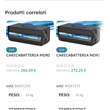
Prodotti correlati
-52%
-52%
CARICABATTERIA MORI
CARICABATTERIA MORI
C
MGX1210
MGX1215
M
260,59
€
272,20
€
542,90
€
567,09
€
5
Aggiungi Al Carrello
Aggiungi Al Carrello
SKU:
MGX1210
SKU:
MGX1215
S
PESO
PESO
22 kg
22 kg
DIMENSIONI
DIMENSIONI