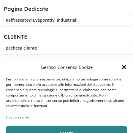
Pagine Dedicate
Raffrescatori Evaporativi Industriali
CLIENTE
Bacheca cliente
Ordini
Gestisci Consenso Cookie
Download
Per fornire le migliori esperienze, utilizziamo tecnologie come i cookie
per memorizzare e/o accedere alle informazioni del dispositivo. Il
Indirizzi
consenso a queste tecnologie ci permetterà di elaborare dati come il
comportamento di navigazione o ID unici su questo sito. Non
acconsentire o ritirare il consenso può influire negativamente su alcune
Metodi di pagamento
caratteristiche e funzioni.
Dettagli account
Gestisci servizi
Lista dei desideri
Accetta