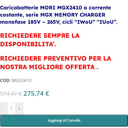
Caricabatterie MORI MGX2410 a corrente
costante, serie MGX MEMORY CHARGER
monofase 185V – 265V, cicli “IWoU” “IUoU”.
RICHIEDERE SEMPRE LA
DISPONIBILITA’.
RICHIEDERE PREVENTIVO PER LA
NOSTRA MIGLIORE OFFERTA .
COD:
MGX2410
275,74
€
574,47
€
-
+
Aggiungi Al Carrello