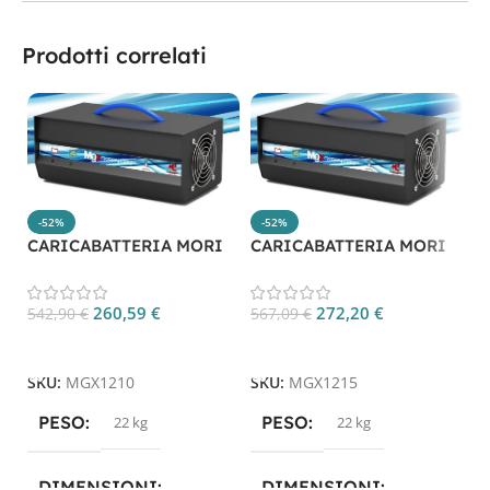
Prodotti correlati
-52%
-52%
CARICABATTERIA MORI
CARICABATTERIA MORI
C
MGX1210
MGX1215
M
260,59
€
272,20
€
542,90
€
567,09
€
6
Aggiungi Al Carrello
Aggiungi Al Carrello
SKU:
MGX1210
SKU:
MGX1215
S
PESO
PESO
22 kg
22 kg
DIMENSIONI
DIMENSIONI