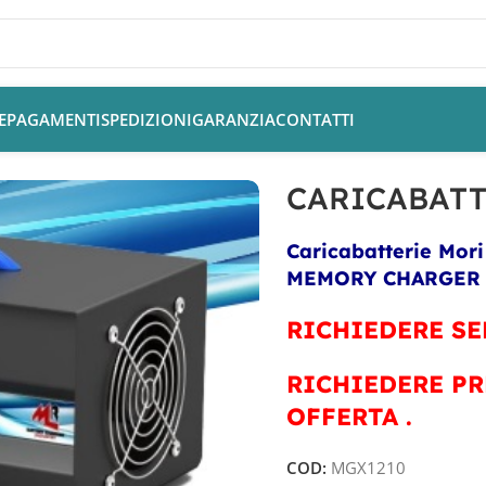
E
PAGAMENTI
SPEDIZIONI
GARANZIA
CONTATTI
X1210
CARICABATT
Caricabatterie Mor
MEMORY CHARGER mo
RICHIEDERE SE
RICHIEDERE PR
OFFERTA .
COD:
MGX1210