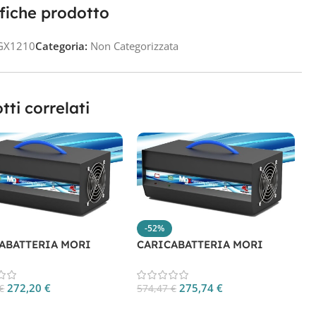
fiche prodotto
GX1210
Categoria:
Non Categorizzata
tti correlati
-52%
ABATTERIA MORI
CARICABATTERIA MORI
C
15
MGX2410
M
272,20
€
275,74
€
€
574,47
€
6
gi Al Carrello
Aggiungi Al Carrello