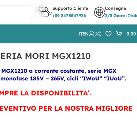
Supporto Cliente
Consegne
+39 3478547926
2/3 Giorni Ital
IT
EN
0,0
ERIA MORI MGX1210
i MGX1210 a corrente costante, serie MGX
nofase 185V – 265V, cicli “IWoU” “IUoU”.
MPRE LA DISPONIBILITA’.
EVENTIVO PER LA NOSTRA MIGLIORE