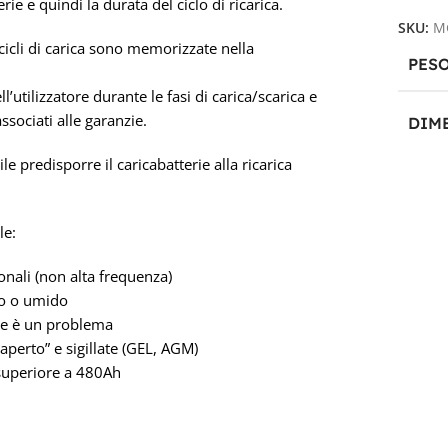
rie e quindi la durata del ciclo di ricarica.
SKU:
M
 cicli di carica sono memorizzate nella
PES
’utilizzatore durante le fasi di carica/scarica e
sociati alle garanzie.
DIM
 predisporre il caricabatterie alla ricarica
30,5 
le:
nali (non alta frequenza)
co o umido
ne è un problema
aperto” e sigillate (GEL, AGM)
 superiore a 480Ah