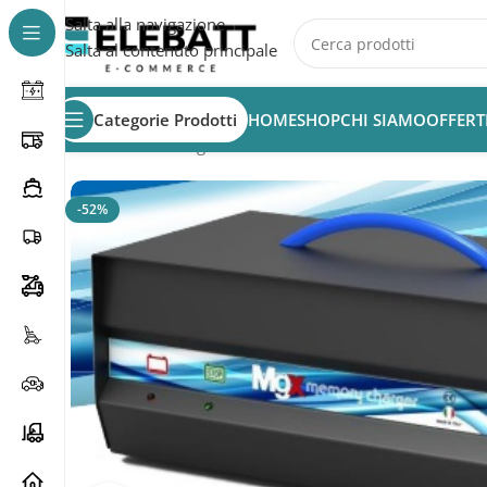
Salta alla navigazione
Salta al contenuto principale
Categorie Prodotti
HOME
SHOP
CHI SIAMO
OFFERT
Home
/
Non Categorizzata
/
CARICABATTERIA MORI MG
-52%