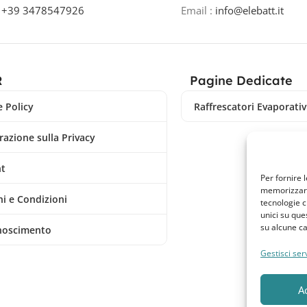
o
+39 3478547926
Email :
info@elebatt.it
R
Pagine Dedicate
 Policy
Raffrescatori Evaporativi
razione sulla Privacy
nt
Per fornire 
memorizzare 
i e Condizioni
tecnologie c
unici su que
su alcune ca
noscimento
Gestisci serv
A