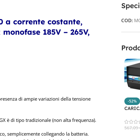
Speci
 a corrente costante,
COD:
M
monofase 185V – 265V,
Prodo
presenza di ampie variazioni della tensione
-52%
CARIC
MGX12
GX è di tipo tradizionale (non alta frequenza).
567,09
ico, semplicemente collegando la batteria.
Aggiun