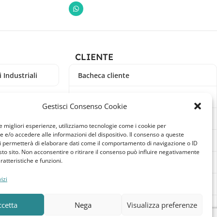
CLIENTE
 Industriali
Bacheca cliente
Ordini
Gestisci Consenso Cookie
Download
le migliori esperienze, utilizziamo tecnologie come i cookie per
e/o accedere alle informazioni del dispositivo. Il consenso a queste
Indirizzi
i permetterà di elaborare dati come il comportamento di navigazione o ID
sto sito. Non acconsentire o ritirare il consenso può influire negativamente
ratteristiche e funzioni.
Metodi di pagamento
izi
Dettagli account
ccetta
Nega
Visualizza preferenze
Lista dei desideri