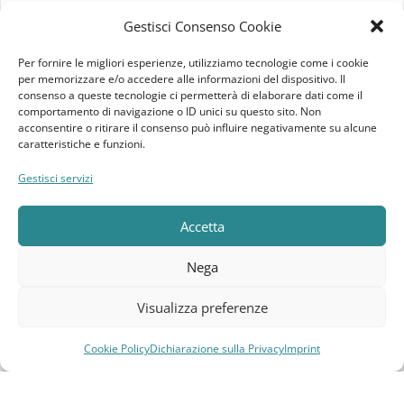
Imprint
Gestisci Consenso Cookie
Termini e Condizioni
Per fornire le migliori esperienze, utilizziamo tecnologie come i cookie
per memorizzare e/o accedere alle informazioni del dispositivo. Il
Disconoscimento
consenso a queste tecnologie ci permetterà di elaborare dati come il
comportamento di navigazione o ID unici su questo sito. Non
acconsentire o ritirare il consenso può influire negativamente su alcune
Pagine Dedicate
caratteristiche e funzioni.
Gestisci servizi
Raffrescatori Evaporativi Industriali
Accetta
CLIENTE
Bacheca cliente
Nega
Ordini
Visualizza preferenze
Download
Cookie Policy
Dichiarazione sulla Privacy
Imprint
Compara
Lista dei desideri
Carrello
Menu
Indirizzi