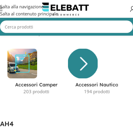
Salta alla navigazione
Salta al contenuto principale
Home
/
Prodotto Capacità in AH
/
AH4
Visualizzazione del risultato
Accessori Camper
Accessori Nautica
203 prodotti
194 prodotti
AH4