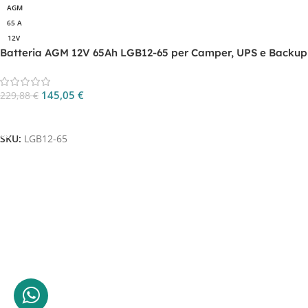
AGM
65 A
12V
Batteria AGM 12V 65Ah LGB12-65 per Camper, UPS e Backup
Energia
145,05
€
229,88
€
Aggiungi Al Carrello
SKU:
LGB12-65