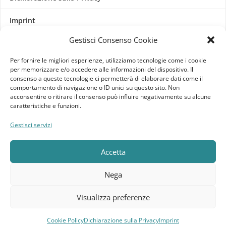
Imprint
Gestisci Consenso Cookie
Termini e Condizioni
Per fornire le migliori esperienze, utilizziamo tecnologie come i cookie
Disconoscimento
per memorizzare e/o accedere alle informazioni del dispositivo. Il
consenso a queste tecnologie ci permetterà di elaborare dati come il
comportamento di navigazione o ID unici su questo sito. Non
Pagine Dedicate
acconsentire o ritirare il consenso può influire negativamente su alcune
caratteristiche e funzioni.
Raffrescatori Evaporativi Industriali
Gestisci servizi
CLIENTE
Accetta
Bacheca cliente
Nega
Ordini
Visualizza preferenze
Download
Cookie Policy
Dichiarazione sulla Privacy
Imprint
Compara
Lista dei desideri
Carrello
Menu