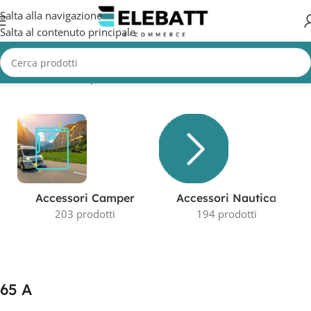
Salta alla navigazione
Salta al contenuto principale
Home
/
Prodotto Capacità in AH
/
65 A
Visualizzazione del risultato
Accessori Camper
Accessori Nautica
203 prodotti
194 prodotti
65 A