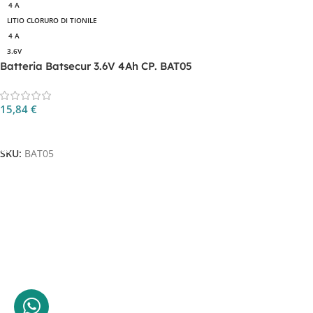
4 A
LITIO CLORURO DI TIONILE
4 A
3.6V
Batteria Batsecur 3.6V 4Ah CP. BAT05
15,84
€
Aggiungi Al Carrello
SKU:
BAT05