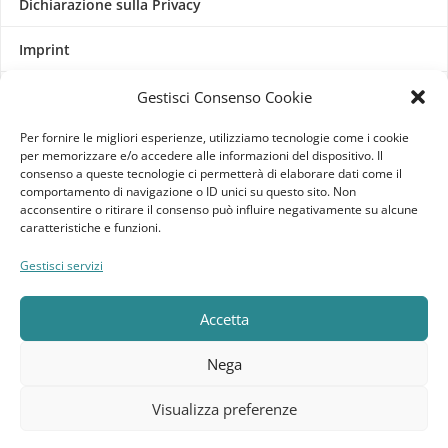
Dichiarazione sulla Privacy
Imprint
Termini e Condizioni
Gestisci Consenso Cookie
Per fornire le migliori esperienze, utilizziamo tecnologie come i cookie
Disconoscimento
per memorizzare e/o accedere alle informazioni del dispositivo. Il
consenso a queste tecnologie ci permetterà di elaborare dati come il
comportamento di navigazione o ID unici su questo sito. Non
Pagine Dedicate
acconsentire o ritirare il consenso può influire negativamente su alcune
caratteristiche e funzioni.
Raffrescatori Evaporativi Industriali
Gestisci servizi
CLIENTE
Accetta
Bacheca cliente
Nega
Ordini
Visualizza preferenze
Download