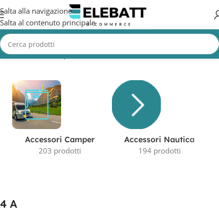
Salta alla navigazione
Salta al contenuto principale
Home
/
Prodotto Capacità in AH
/
4 A
Visualizzazione del risultato
Accessori Camper
Accessori Nautica
203 prodotti
194 prodotti
4 A