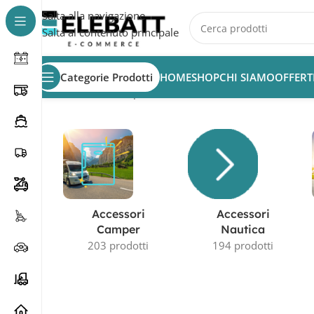
Salta alla navigazione
Salta al contenuto principale
Categorie Prodotti
HOME
SHOP
CHI SIAMO
OFFERT
Home
/
Prodotto Capacità in AH
/
119Ah
Accessori
Accessori
Camper
Nautica
203 prodotti
194 prodotti