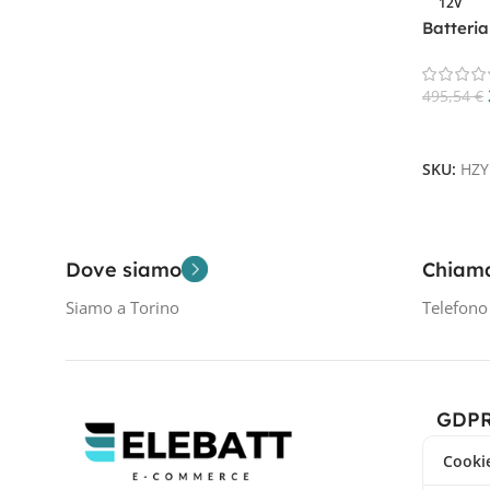
12V
Filtra Per Tensione In Volt
Batteri
HZY12-
12V
1
495,54
€
Aggiungi
SKU:
HZY
Dove siamo
Chiam
Siamo a Torino
Telefon
GDP
Cookie