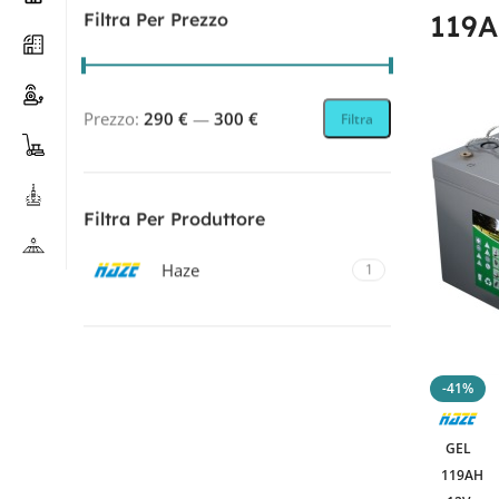
119A
Filtra Per Prezzo
Prezzo:
290 €
—
300 €
Filtra
Filtra Per Produttore
Haze
1
Filtra Per Tecnologia
-41%
GEL
1
GEL
119AH