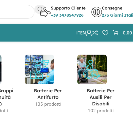
Supporto Cliente
Consegne
+39 3478547926
2/3 Giorni Ital
IT
EN
0,0
Visualizzazione del risultato
Gruppi
Batterie Per
Batterie Per
nuità
Antifurto
Ausili Per
)
Disabili
135 prodotti
otti
102 prodotti