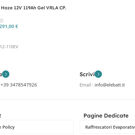
a Haze 12V 119Ah Gel VRLA CP.
110EV
291,00
€
 Al Carrello
12-110EV
a
Scrivi
o
+39 3478547926
Email :
info@elebatt.it
R
Pagine Dedicate
 Policy
Raffrescatori Evaporativi