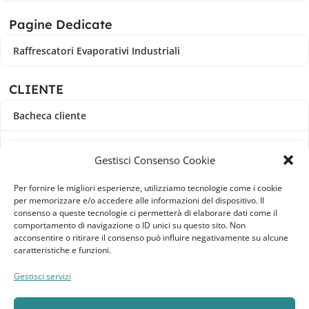
Pagine Dedicate
Raffrescatori Evaporativi Industriali
CLIENTE
Bacheca cliente
Ordini
Gestisci Consenso Cookie
Download
Per fornire le migliori esperienze, utilizziamo tecnologie come i cookie
per memorizzare e/o accedere alle informazioni del dispositivo. Il
Indirizzi
consenso a queste tecnologie ci permetterà di elaborare dati come il
comportamento di navigazione o ID unici su questo sito. Non
acconsentire o ritirare il consenso può influire negativamente su alcune
Metodi di pagamento
caratteristiche e funzioni.
Dettagli account
Gestisci servizi
Lista dei desideri