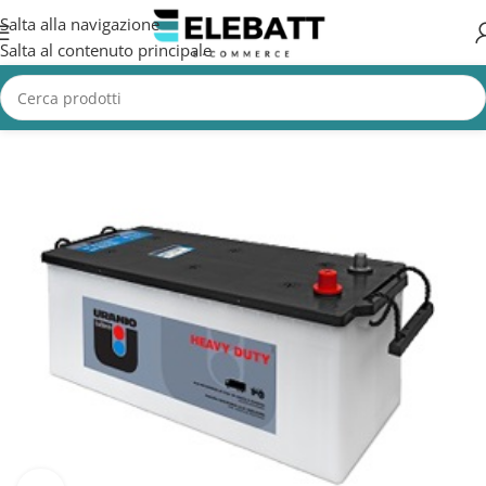
Salta alla navigazione
Salta al contenuto principale
Home
/
CAMION
/
Batterie Camion
/
Batterie Avviamento Camion