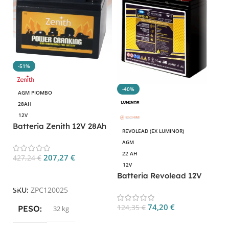
-51%
-40%
AGM PIOMBO
28AH
12V
Batteria Zenith 12V 28Ah
REVOLEAD (EX LUMINOR)
AGM Power Cranking
B
AGM
ZPC120025
2
22 AH
207,27
€
427,24
€
C
12V
Aggiungi Al Carrello
1
Batteria Revolead 12V
22Ah AGM LHC12-22
SKU:
ZPC120025
S
74,20
€
124,35
€
PESO
32 kg
Aggiungi Al Carrello