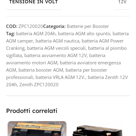
TENSIONE IN VOLT
12V
COD:
ZPC120020
Categoria:
Batterie per Booster
Tag:
batteria AGM 20Ah
,
batteria AGM alto spunto
,
batteria
AGM camper
,
batteria AGM nautica
,
batteria AGM Power
Cranking
,
batteria AGM veicoli speciali
,
batteria al piombo
sigillata
,
batteria avviamento AGM 12V
,
batteria
avviamento motori AGM
,
batteria avviatore emergenza
AGM
,
batteria booster AGM
,
batteria per booster
professionali
,
batteria VRLA AGM 12V.
,
batteria Zenith 12V
20Ah
,
Zenith ZPC120020
Prodotti correlati