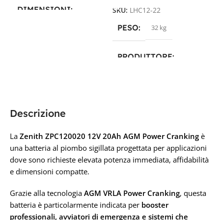
DIMENSIONI
SKU:
LHC12-22
PESO
32 kg
16,5 × 17,6 × 12,5 cm
PRODUTTORE
PRODUTTORE
Luminor
,
Revolead
,
Zenith
Revolead (ex Luminor)
Descrizione
TECNOLOGIA
TECNOLOGIA
AGM
La
Zenith ZPC120020 12V 20Ah AGM Power Cranking
è
AGM PIOMBO
CAPACITÀ IN AH
una batteria al piombo sigillata progettata per applicazioni
dove sono richieste elevata potenza immediata, affidabilità
CAPACITÀ IN AH
e dimensioni compatte.
22 Ah
28Ah
Grazie alla tecnologia
AGM VRLA Power Cranking
, questa
TENSIONE IN VOLT
batteria è particolarmente indicata per
booster
professionali, avviatori di emergenza e sistemi che
TENSIONE IN VOLT