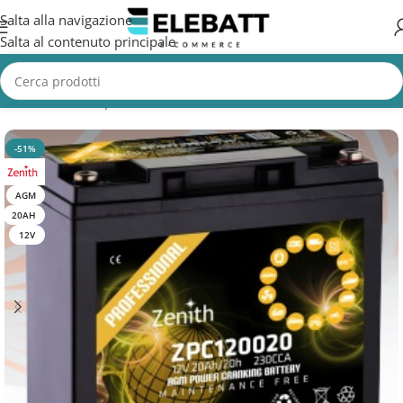
Salta alla navigazione
Salta al contenuto principale
Home
/
Batterie per Booster
-51%
AGM
20AH
12V