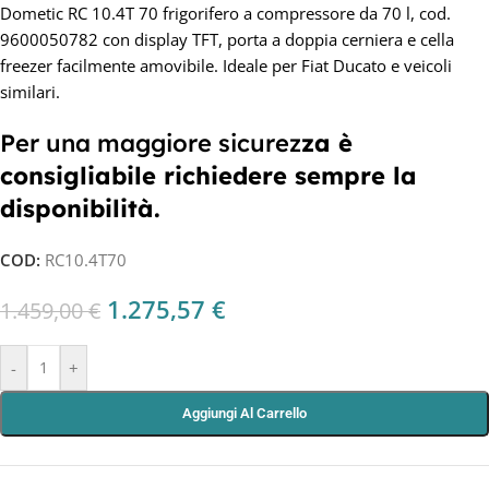
Dometic RC 10.4T 70 frigorifero a compressore da 70 l, cod.
9600050782 con display TFT, porta a doppia cerniera e cella
freezer facilmente amovibile. Ideale per Fiat Ducato e veicoli
similari.
Per una maggiore sicurez
za è
consigliabile richiedere sempre la
disponibilità.
COD:
RC10.4T70
1.275,57
€
1.459,00
€
-
+
Aggiungi Al Carrello