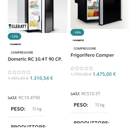
-18%
-13%
COMPRESSORE
D
COMPRESSORE
Frigorifero Camper
R
Dometic RC 10.4T 90 CP.
Dometic RCS10.5T 83L
RC10.4T90
Compressore TFT
1.
1.475,00
€
1.799,00
€
1.310,54
€
1.499,00
€
Aggiungi Al Carrello
Aggiungi Al Carrello
S
SKU:
RCS10.5T
SKU:
RC10.4T90
PESO
72 kg
PESO
72 kg
PRODUTTORE
PRODUTTORE