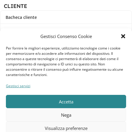
CLIENTE
Bacheca cliente
Ordini
Gestisci Consenso Cookie
Download
Per fornire le migliori esperienze, utilizziamo tecnologie come i cookie
per memorizzare e/o accedere alle informazioni del dispositivo. Il
Indirizzi
consenso a queste tecnologie ci permetterà di elaborare dati come il
comportamento di navigazione o ID unici su questo sito. Non
acconsentire o ritirare il consenso può influire negativamente su alcune
Metodi di pagamento
caratteristiche e funzioni.
Dettagli account
Gestisci servizi
Lista dei desideri
Accetta
Nega
Elebatt.it © 2023
Realizzato da
Kingart.it
.
Visualizza preferenze