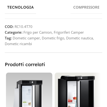
TECNOLOGIA
COMPRESSORE
COD:
RC10.4T70
Categorie:
Frigo per Camion
,
Frigoriferi Camper
Tag:
Dometic camper
,
Dometic frigo
,
Dometic nautica
,
Dometic ricambi
Prodotti correlati