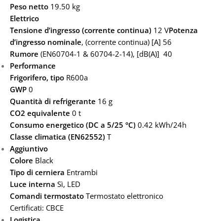
Peso netto
19.50 kg
Elettrico
Tensione d’ingresso (corrente continua)
12 V
Potenza
d’ingresso nominale
, (corrente continua) [A] 56
Rumore
(EN60704-1 & 60704-2-14), [dB(A)] 40
Performance
Frigorifero, tipo
R600a
GWP
0
Quantità di refrigerante
16 g
CO2 equivalente
0 t
Consumo energetico (DC a 5/25 °C)
0.42 kWh/24h
Classe climatica (EN62552)
T
Aggiuntivo
Colore
Black
Tipo di cerniera
Entrambi
Luce interna
Sì, LED
Comandi termostato
Termostato elettronico
Certificati: CBCE
Logistica