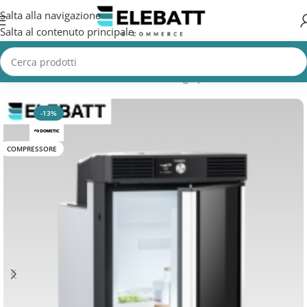
Salta alla navigazione
Salta al contenuto principale
Home
/
CAMION
/
Accessori Camion
/
Frigo per Camion
-13%
COMPRESSORE