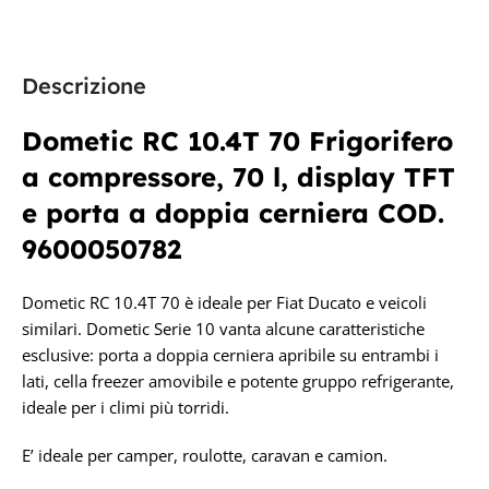
Dometic
Dometic
TECNOLOGIA
TECNOLOGIA
Descrizione
COMPRESSORE
COMPRESSORE
Dometic RC 10.4T 70 Frigorifero
a compressore, 70 l, display TFT
e porta a doppia cerniera
COD.
9600050782
Dometic RC 10.4T 70 è ideale per Fiat Ducato e veicoli
similari. Dometic Serie 10 vanta alcune caratteristiche
esclusive: porta a doppia cerniera apribile su entrambi i
lati, cella freezer amovibile e potente gruppo refrigerante,
ideale per i climi più torridi.
E’ ideale per camper, roulotte, caravan e camion.