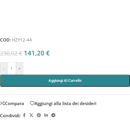
COD:
HZY12-44
141,20
€
236,02
€
-
+
Aggiungi Al Carrello
Compara
Aggiungi alla lista dei desideri
Condividi: