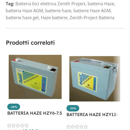
Tag:
Batteria bici elettrica Zenith Project
,
batteria Haze
,
batteria Haze AGM
,
batterie haze
,
batterie Haze AGM
,
batterie haze gel
,
Haze batterie
,
Zenith Project Batteria
Prodotti correlati
-38%
-39%
B
BATTERIA HAZE HZY6-7.5
BATTERIA HAZE HZY12-
100
7