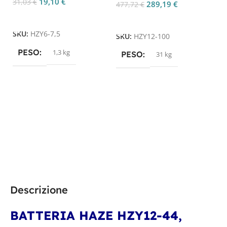
19,10
€
31,03
€
289,19
€
477,72
€
Aggiungi Al Carrello
Aggiungi Al Carrello
S
SKU:
HZY6-7,5
SKU:
HZY12-100
PESO
1,3 kg
PESO
31 kg
Descrizione
BATTERIA HAZE HZY12-44
,