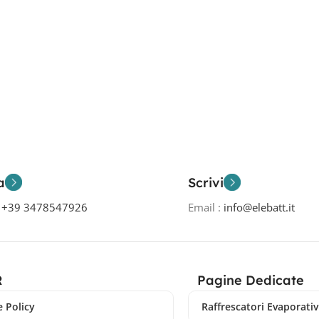
a
Scrivi
o
+39 3478547926
Email :
info@elebatt.it
R
Pagine Dedicate
 Policy
Raffrescatori Evaporativi