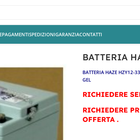
E
PAGAMENTI
SPEDIZIONI
GARANZIA
CONTATTI
limentazione Nautica
/
BATTERIA HAZE HZY12-33
BATTERIA H
BATTERIA HAZE HZY12-3
GEL
RICHIEDERE SE
RICHIEDERE PR
OFFERTA .