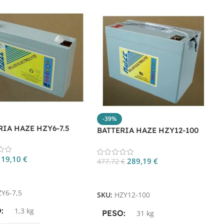
-39%
B
RIA HAZE HZY6-7.5
BATTERIA HAZE HZY12-100
7
19,10
€
289,19
€
477,72
€
gi Al Carrello
Aggiungi Al Carrello
S
ZY6-7,5
SKU:
HZY12-100
O
1,3 kg
PESO
31 kg