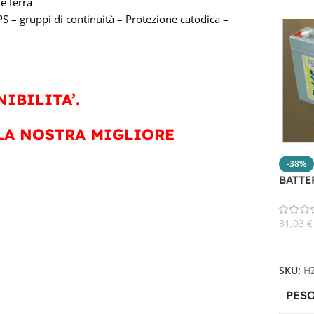
e terra
S – gruppi di continuità – Protezione catodica –
IBILITA’.
LA NOSTRA MIGLIORE
-38%
BATTE
31,03
€
Aggiun
SKU:
H
PES