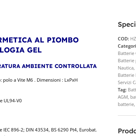
Speci
ERMETICA AL PIOMBO
COD:
HZ
Categori
OLOGIA GEL
Batterie
Batterie 
ERATURA AMBIENTE CONTROLLATA
Nautica
,
Batterie
: polo a Vite M6 . Dimensioni : LxPxH
Servizi 
Tag:
Batt
AGM
,
ba
le UL94-V0
batterie
,
ve IEC 896-2; DIN 43534, BS 6290 Pt4, Eurobat.
Prodo