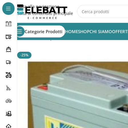
Salta alla navigazione
Salta al contenuto principale
Categorie Prodotti
HOME
SHOP
CHI SIAMO
OFFERT
Home
/
Batterie per Nautica
/
Batterie Nautica
/
Batterie A
-25%