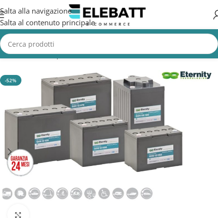
Salta alla navigazione
Salta al contenuto principale
Home
/
Batterie per Nautica
/
Batterie Servizi Nautica
-52%
Clicca per ingrandire