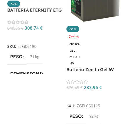
-52%
BATTERIA ETERNITY ETG
06180
308,74
€
648,36
€
-51%
Aggiungi Al Carrello
CICLICA
SKU:
ETG06180
GEL
PESO
71 kg
210 AH
6V
Batteria Zenith Gel 6V
DIMENSIONI
210Ah CP. ZGEL060115
283,96
€
576,45
€
18,1 × 7,7 × 16,7 cm
Aggiungi Al Carrello
SKU:
ZGEL060115
PESO
92 kg