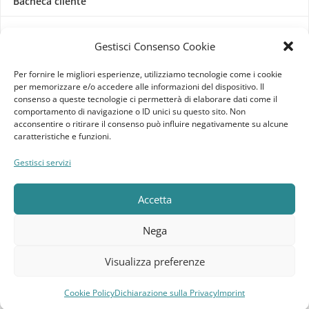
Bacheca cliente
Ordini
Gestisci Consenso Cookie
Download
Per fornire le migliori esperienze, utilizziamo tecnologie come i cookie
per memorizzare e/o accedere alle informazioni del dispositivo. Il
Indirizzi
consenso a queste tecnologie ci permetterà di elaborare dati come il
comportamento di navigazione o ID unici su questo sito. Non
acconsentire o ritirare il consenso può influire negativamente su alcune
Metodi di pagamento
caratteristiche e funzioni.
Dettagli account
Gestisci servizi
Lista dei desideri
Accetta
Nega
Elebatt.it © 2023
Realizzato da
Kingart.it
.
Visualizza preferenze
Cookie Policy
Dichiarazione sulla Privacy
Imprint
Compara
Lista dei desideri
Carrello
Menu