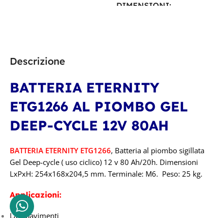
DIMENSIONI
18,1 × 7,7 × 16,7 cm
PRODUTTORE
Descrizione
Zenith
BATTERIA ETERNITY
ETG1266 AL PIOMBO GEL
TECNOLOGIA
DEEP-CYCLE 12V 80AH
CICLICA
,
GEL
BATTERIA ETERNITY ETG1266
, Batteria al piombo sigillata
CAPACITÀ IN AH
Gel Deep-cycle ( uso ciclico) 12 v 80 Ah/20h. Dimensioni
LxPxH: 254x168x204,5 mm. Terminale: M6. Peso: 25 kg.
210 Ah
Applicazioni:
TENSIONE IN VOLT
Lavapavimenti