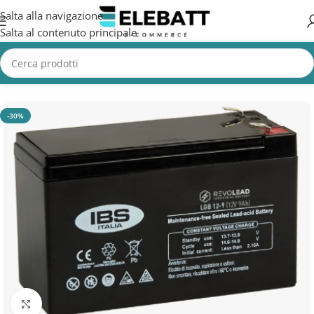
Salta alla navigazione
Salta al contenuto principale
Home
/
AZIENDA
-30%
Clicca per ingrandire