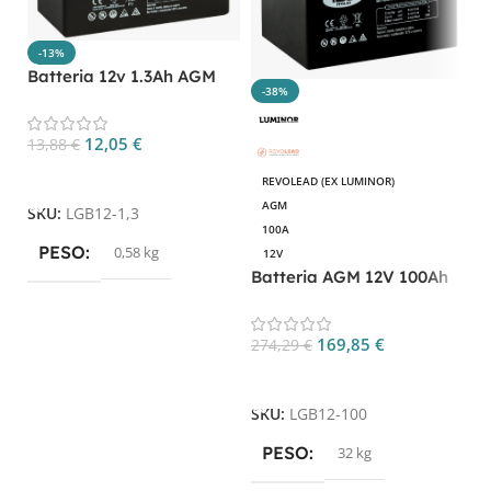
-13%
Batteria 12v 1.3Ah AGM
B
-38%
CP. LGB12-1.3
C
12,05
€
13,88
€
4
Aggiungi Al Carrello
REVOLEAD (EX LUMINOR)
AGM
SKU:
LGB12-1,3
S
100A
PESO
0,58 kg
12V
Batteria AGM 12V 100Ah
LGB12-100 per camper,
UPS e nautica
169,85
€
274,29
€
Aggiungi Al Carrello
SKU:
LGB12-100
PESO
32 kg