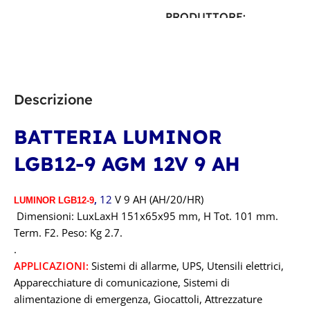
PRODUTTORE
Luminor
,
Revolead
,
Revolead (ex Luminor)
Descrizione
TECNOLOGIA
AGM
BATTERIA LUMINOR
CAPACITÀ IN AH
LGB12-9 AGM 12V 9 AH
100A
,
12
V 9 AH (AH/20/HR)
LUMINOR LGB12-9
Dimensioni: LuxLaxH 151x65x95 mm, H Tot. 101 mm.
TENSIONE IN VOLT
Term. F2. Peso: Kg 2.7.
.
12V
APPLICAZIONI:
Sistemi di allarme, UPS, Utensili elettrici,
Apparecchiature di comunicazione, Sistemi di
alimentazione di emergenza, Giocattoli, Attrezzature