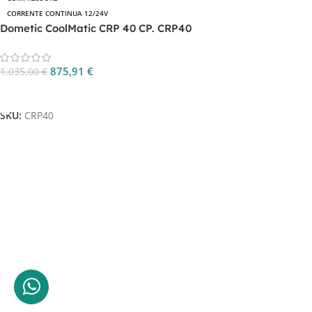
CORRENTE CONTINUA 12/24V
Dometic CoolMatic CRP 40 CP. CRP40
875,91
€
1.035,00
€
Aggiungi Al Carrello
SKU:
CRP40