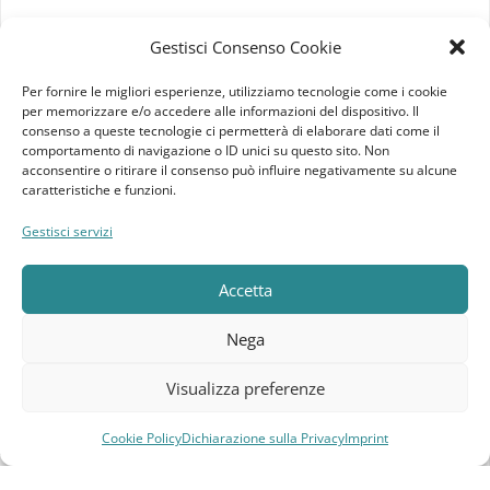
Imprint
Gestisci Consenso Cookie
Termini e Condizioni
Per fornire le migliori esperienze, utilizziamo tecnologie come i cookie
per memorizzare e/o accedere alle informazioni del dispositivo. Il
Disconoscimento
consenso a queste tecnologie ci permetterà di elaborare dati come il
comportamento di navigazione o ID unici su questo sito. Non
acconsentire o ritirare il consenso può influire negativamente su alcune
Pagine Dedicate
caratteristiche e funzioni.
Raffrescatori Evaporativi Industriali
Gestisci servizi
CLIENTE
Accetta
Bacheca cliente
Nega
Ordini
Visualizza preferenze
Download
Cookie Policy
Dichiarazione sulla Privacy
Imprint
Compara
Lista dei desideri
Carrello
Menu
Indirizzi