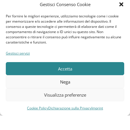
Imprint
Gestisci Consenso Cookie
Termini e Condizioni
Per fornire le migliori esperienze, utilizziamo tecnologie come i cookie
per memorizzare e/o accedere alle informazioni del dispositivo. Il
consenso a queste tecnologie ci permetterà di elaborare dati come il
Disconoscimento
comportamento di navigazione o ID unici su questo sito. Non
acconsentire o ritirare il consenso può influire negativamente su alcune
caratteristiche e funzioni.
Pagine Dedicate
Gestisci servizi
Raffrescatori Evaporativi Industriali
Accetta
CLIENTE
Nega
Bacheca cliente
Visualizza preferenze
Ordini
Cookie Policy
Dichiarazione sulla Privacy
Imprint
Download
Compara
Lista dei desideri
Carrello
Menu
Indirizzi