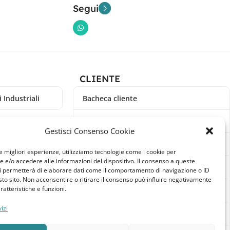
Segui
CLIENTE
 Industriali
Bacheca cliente
Ordini
Gestisci Consenso Cookie
Download
le migliori esperienze, utilizziamo tecnologie come i cookie per
e/o accedere alle informazioni del dispositivo. Il consenso a queste
Indirizzi
i permetterà di elaborare dati come il comportamento di navigazione o ID
sto sito. Non acconsentire o ritirare il consenso può influire negativamente
ratteristiche e funzioni.
Metodi di pagamento
izi
Dettagli account