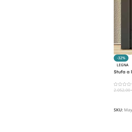
-32%
LEGNA
Stufa a 
2.052,00
Aggiungi
SKU:
May