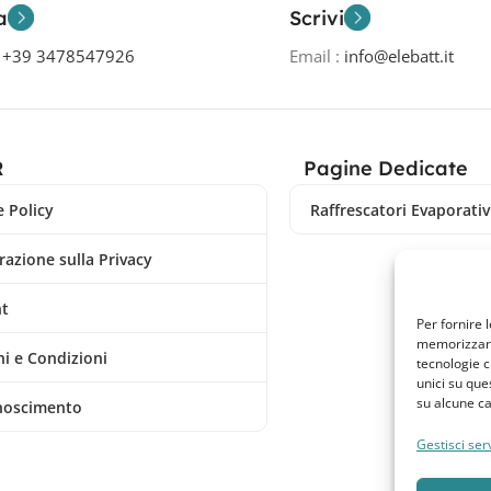
a
Scrivi
o
+39 3478547926
Email :
info@elebatt.it
R
Pagine Dedicate
 Policy
Raffrescatori Evaporativi
razione sulla Privacy
nt
Per fornire 
memorizzare 
i e Condizioni
tecnologie c
unici su que
su alcune ca
noscimento
Gestisci serv