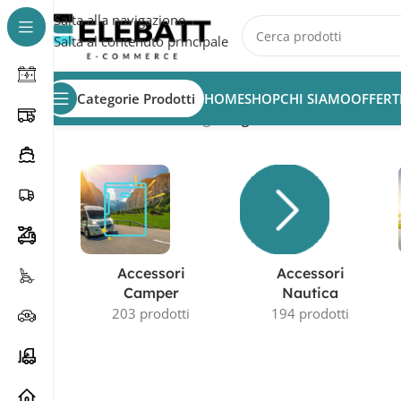
Salta alla navigazione
Salta al contenuto principale
Categorie Prodotti
HOME
SHOP
CHI SIAMO
OFFERT
Home
/
Prodotto Tecnologia
/
Legna
Accessori
Accessori
Camper
Nautica
203 prodotti
194 prodotti