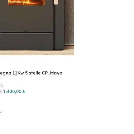
legna 11Kw 5 stelle CP. Maya
1.400,00
€
€
 Al Carrello
a