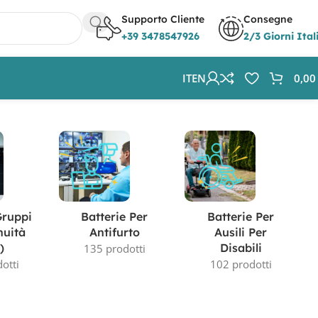
Supporto Cliente
Consegne
+39 3478547926
2/3 Giorni Ital
IT
EN
0,0
Visualizzazione del risultato
Gruppi
Batterie Per
Batterie Per
nuità
Antifurto
Ausili Per
)
Disabili
135 prodotti
otti
102 prodotti