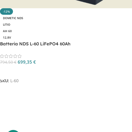
-12%
DOMETIC NDS
LITIO
AH 60
12,8V
Batteria NDS L-60 LiFePO4 60Ah
699,35
€
794,50
€
Aggiungi Al Carrello
SKU:
L-60