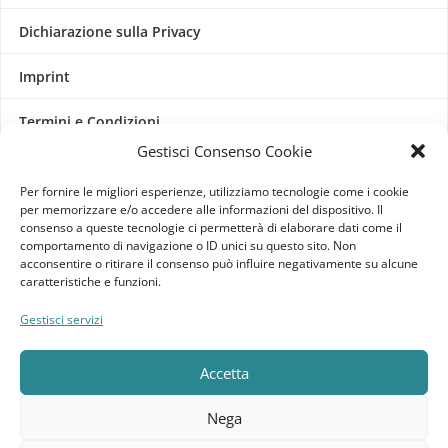
Dichiarazione sulla Privacy
Imprint
Termini e Condizioni
Gestisci Consenso Cookie
Disconoscimento
Per fornire le migliori esperienze, utilizziamo tecnologie come i cookie
per memorizzare e/o accedere alle informazioni del dispositivo. Il
Pagine Dedicate
consenso a queste tecnologie ci permetterà di elaborare dati come il
comportamento di navigazione o ID unici su questo sito. Non
Raffrescatori Evaporativi Industriali
acconsentire o ritirare il consenso può influire negativamente su alcune
caratteristiche e funzioni.
CLIENTE
Gestisci servizi
Bacheca cliente
Accetta
Ordini
Nega
Download