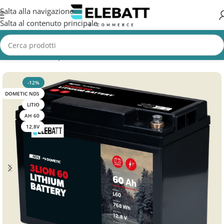
Salta alla navigazione
Salta al contenuto principale
Home
/
Batterie per Nautica
/
Batterie Servizi Nautica
-12%
DOMETIC NDS
LITIO
AH 60
12,8V