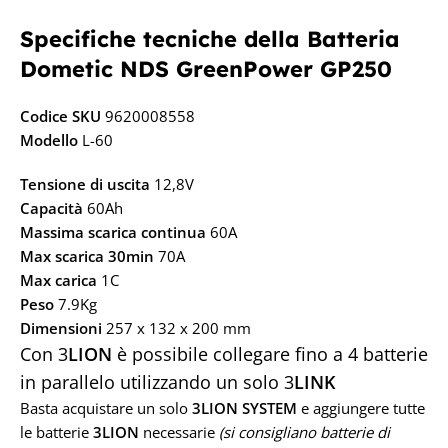
Specifiche tecniche della Batteria
Dometic NDS GreenPower GP250
Codice SKU
9620008558
Modello
L-60
Tensione di uscita
12,8V
Capacità
60Ah
Massima scarica continua
60A
Max scarica 30min
70A
Max carica
1C
Peso
7.9Kg
Dimensioni
257 x 132 x 200 mm
Con
3
LION
è possibile collegare fino a 4 batterie
in parallelo utilizzando un solo
3
LINK
Basta acquistare un solo
3
LION SYSTEM
e aggiungere tutte
le batterie
3
LION
necessarie
(si consigliano batterie di