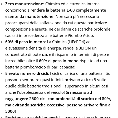
Zero manutenzione
: Chimica ed elettronica interna
concorrono a rendere
la batteria L-60
completamente
esente da manutenzione
. Non sarà più necessario
preoccuparsi della solfatazione da cui questa particolare
composizione è esente, ne dei danni da scariche profonde
causati in precedenza alle batterie Piombo Acido.
60% di peso in meno
: La Chimica (LiFePO4) ad
elevatissima densità di energia, rende la
3
LION
un
concentrato di potenza, e il risparmio in termini di peso è
incredibile: oltre il
60% di peso in meno
rispetto ad una
batteria piombo/acido di pari capacità!
Elevato numero di cicli
: I cicli di carica di una batteria litio
possono sembrare quasi infiniti, arrivano a circa 5 volte
quelle delle batterie tradizionali, superando in alcuni casi
anche l’obsolescenza del veicolo!
Si riescono ad
raggiungere 2500 cicli con profondità di scarica del 80%,
ma evitando scariche eccessive, possono arrivare fino a
5000!
Resistenza a carichi gravosi
: La bassa resistenza interna e