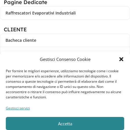
Pagine Dedicate
Raffrescatori Evaporativi Industriali
CLIENTE
Bacheca cliente
Ordini
Gestisci Consenso Cookie
Download
Per fornire le migliori esperienze, utilizziamo tecnologie come i cookie
per memorizzare e/o accedere alle informazioni del dispositivo. Il
Indirizzi
consenso a queste tecnologie ci permetterà di elaborare dati come il
comportamento di navigazione o ID unici su questo sito. Non
acconsentire o ritirare il consenso può influire negativamente su alcune
Metodi di pagamento
caratteristiche e funzioni.
Dettagli account
Gestisci servizi
Lista dei desideri
Accetta