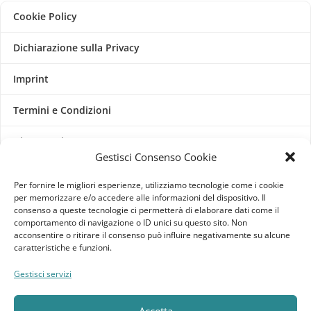
Cookie Policy
Dichiarazione sulla Privacy
Imprint
Termini e Condizioni
Disconoscimento
Gestisci Consenso Cookie
Pagine Dedicate
Per fornire le migliori esperienze, utilizziamo tecnologie come i cookie
per memorizzare e/o accedere alle informazioni del dispositivo. Il
Raffrescatori Evaporativi Industriali
consenso a queste tecnologie ci permetterà di elaborare dati come il
comportamento di navigazione o ID unici su questo sito. Non
acconsentire o ritirare il consenso può influire negativamente su alcune
CLIENTE
caratteristiche e funzioni.
Bacheca cliente
Gestisci servizi
Ordini
Accetta