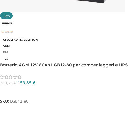
-38%
REVOLEAD (EX LUMINOR)
AGM
80A
12V
Batteria AGM 12V 80Ah LGB12-80 per camper leggeri e UPS
153,85
€
249,73
€
Aggiungi Al Carrello
SKU:
LGB12-80