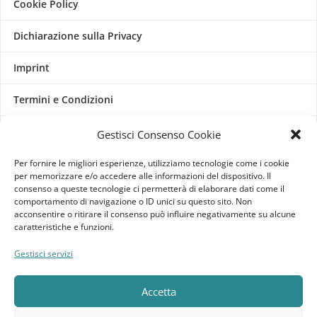
Cookie Policy
Dichiarazione sulla Privacy
Imprint
Termini e Condizioni
Disconoscimento
Gestisci Consenso Cookie
Per fornire le migliori esperienze, utilizziamo tecnologie come i cookie
Pagine Dedicate
per memorizzare e/o accedere alle informazioni del dispositivo. Il
consenso a queste tecnologie ci permetterà di elaborare dati come il
Raffrescatori Evaporativi Industriali
comportamento di navigazione o ID unici su questo sito. Non
acconsentire o ritirare il consenso può influire negativamente su alcune
caratteristiche e funzioni.
CLIENTE
Gestisci servizi
Bacheca cliente
Accetta
Ordini