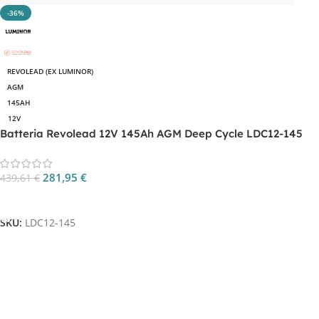
-36%
REVOLEAD (EX LUMINOR)
AGM
145AH
12V
Batteria Revolead 12V 145Ah AGM Deep Cycle LDC12-145
281,95
€
439,61
€
Aggiungi Al Carrello
SKU:
LDC12-145