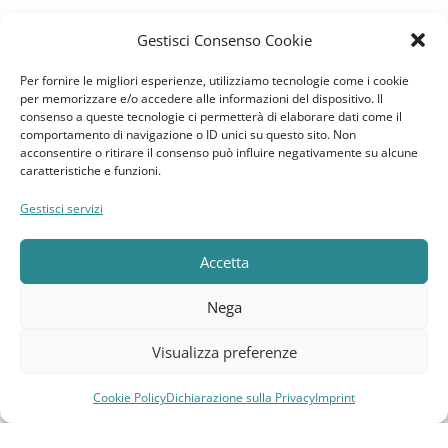
Gestisci Consenso Cookie
News
Per fornire le migliori esperienze, utilizziamo tecnologie come i cookie
per memorizzare e/o accedere alle informazioni del dispositivo. Il
GDPR
consenso a queste tecnologie ci permetterà di elaborare dati come il
comportamento di navigazione o ID unici su questo sito. Non
acconsentire o ritirare il consenso può influire negativamente su alcune
Cookie Policy
caratteristiche e funzioni.
Dichiarazione sulla Privacy
Gestisci servizi
Imprint
Accetta
Termini e Condizioni
Nega
Disconoscimento
Visualizza preferenze
Pagine Dedicate
Cookie Policy
Dichiarazione sulla Privacy
Imprint
Compara
Lista dei desideri
Carrello
Menu
Raffrescatori Evaporativi Industriali