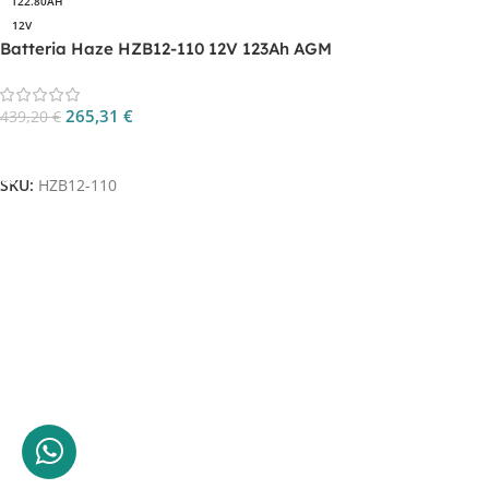
122.80AH
12V
Batteria Haze HZB12-110 12V 123Ah AGM
265,31
€
439,20
€
Aggiungi Al Carrello
SKU:
HZB12-110