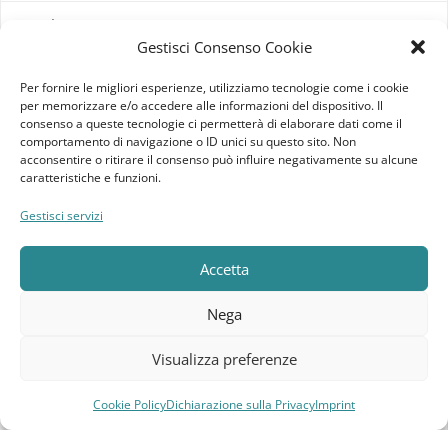
Imprint
Gestisci Consenso Cookie
Termini e Condizioni
Per fornire le migliori esperienze, utilizziamo tecnologie come i cookie
per memorizzare e/o accedere alle informazioni del dispositivo. Il
Disconoscimento
consenso a queste tecnologie ci permetterà di elaborare dati come il
comportamento di navigazione o ID unici su questo sito. Non
acconsentire o ritirare il consenso può influire negativamente su alcune
Pagine Dedicate
caratteristiche e funzioni.
Raffrescatori Evaporativi Industriali
Gestisci servizi
CLIENTE
Accetta
Bacheca cliente
Nega
Ordini
Visualizza preferenze
Download
Cookie Policy
Dichiarazione sulla Privacy
Imprint
Compara
Lista dei desideri
Carrello
Menu
Indirizzi