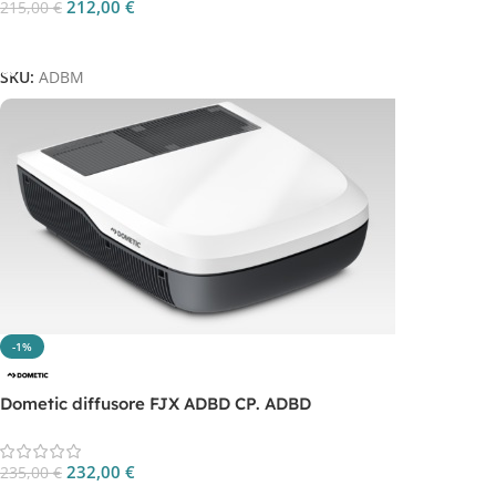
212,00
€
215,00
€
Aggiungi Al Carrello
SKU:
ADBM
-1%
Dometic diffusore FJX ADBD CP. ADBD
232,00
€
235,00
€