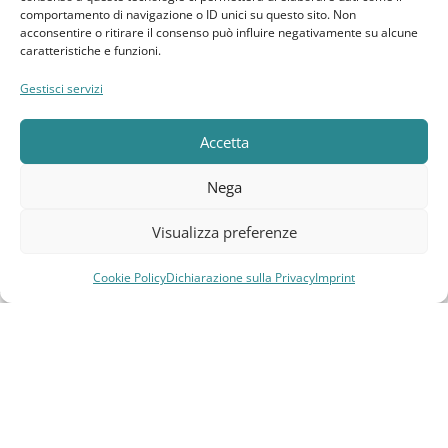
Bacheca cliente
comportamento di navigazione o ID unici su questo sito. Non
acconsentire o ritirare il consenso può influire negativamente su alcune
caratteristiche e funzioni.
Ordini
Gestisci servizi
Download
Accetta
Indirizzi
Nega
Metodi di pagamento
Visualizza preferenze
Dettagli account
Cookie Policy
Dichiarazione sulla Privacy
Imprint
Lista dei desideri
Compara
Lista dei desideri
Carrello
Menu
Elebatt.it © 2023
Realizzato da
Kingart.it
.