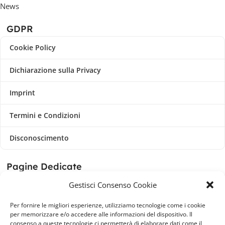
News
GDPR
Cookie Policy
Dichiarazione sulla Privacy
Imprint
Termini e Condizioni
Disconoscimento
Pagine Dedicate
Gestisci Consenso Cookie
Raffrescatori Evaporativi Industriali
Per fornire le migliori esperienze, utilizziamo tecnologie come i cookie
CLIENTE
per memorizzare e/o accedere alle informazioni del dispositivo. Il
consenso a queste tecnologie ci permetterà di elaborare dati come il