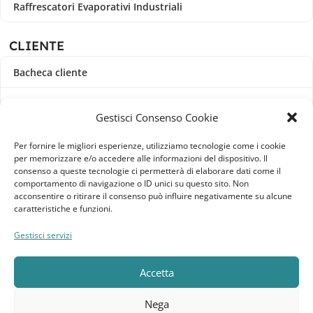
Raffrescatori Evaporativi Industriali
CLIENTE
Bacheca cliente
Ordini
Gestisci Consenso Cookie
Download
Per fornire le migliori esperienze, utilizziamo tecnologie come i cookie
per memorizzare e/o accedere alle informazioni del dispositivo. Il
Indirizzi
consenso a queste tecnologie ci permetterà di elaborare dati come il
comportamento di navigazione o ID unici su questo sito. Non
acconsentire o ritirare il consenso può influire negativamente su alcune
Metodi di pagamento
caratteristiche e funzioni.
Dettagli account
Gestisci servizi
Lista dei desideri
Accetta
Nega
Elebatt.it © 2023
Realizzato da
Kingart.it
.