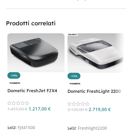
Prodotti correlati
-14%
-13%
D
3
Dometic FreshJet FJX4
A
Dometic FreshLight 2200
1500M CP. FJX41500M
CP. FL2200
1.217,00
€
1.419,00
€
2.719,00
€
3.125,00
€
S
Aggiungi Al Carrello
Aggiungi Al Carrello
SKU:
FJX41500
SKU:
Freshlight2200