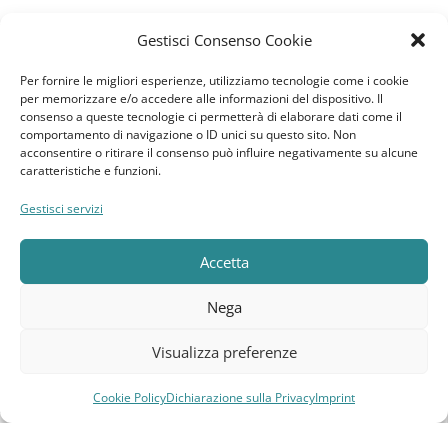
Gestisci Consenso Cookie
News
Per fornire le migliori esperienze, utilizziamo tecnologie come i cookie
per memorizzare e/o accedere alle informazioni del dispositivo. Il
GDPR
consenso a queste tecnologie ci permetterà di elaborare dati come il
comportamento di navigazione o ID unici su questo sito. Non
acconsentire o ritirare il consenso può influire negativamente su alcune
Cookie Policy
caratteristiche e funzioni.
Dichiarazione sulla Privacy
Gestisci servizi
Imprint
Accetta
Termini e Condizioni
Nega
Disconoscimento
Visualizza preferenze
Pagine Dedicate
Cookie Policy
Dichiarazione sulla Privacy
Imprint
Compara
Lista dei desideri
Carrello
Menu
Raffrescatori Evaporativi Industriali