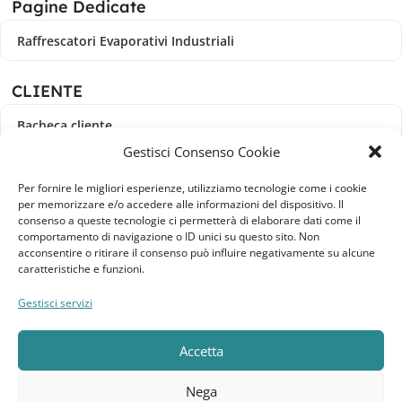
Pagine Dedicate
Raffrescatori Evaporativi Industriali
CLIENTE
Bacheca cliente
Gestisci Consenso Cookie
Ordini
Per fornire le migliori esperienze, utilizziamo tecnologie come i cookie
per memorizzare e/o accedere alle informazioni del dispositivo. Il
Download
consenso a queste tecnologie ci permetterà di elaborare dati come il
comportamento di navigazione o ID unici su questo sito. Non
Indirizzi
acconsentire o ritirare il consenso può influire negativamente su alcune
caratteristiche e funzioni.
Metodi di pagamento
Gestisci servizi
Dettagli account
Accetta
Lista dei desideri
Nega