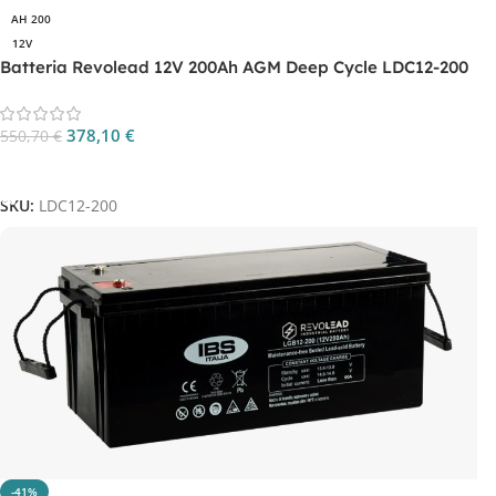
AH 200
12V
Batteria Revolead 12V 200Ah AGM Deep Cycle LDC12-200
378,10
€
550,70
€
Aggiungi Al Carrello
SKU:
LDC12-200
-41%