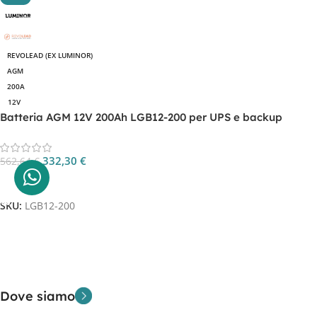
REVOLEAD (EX LUMINOR)
AGM
200A
12V
Batteria AGM 12V 200Ah LGB12-200 per UPS e backup
energetico
332,30
€
562,64
€
Aggiungi Al Carrello
SKU:
LGB12-200
Dove siamo