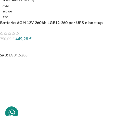
REVOLEAD (EX LUMINOR)
AGM
260 AH
12V
Batteria AGM 12V 260Ah LGB12-260 per UPS e backup
energetico
449,28
€
750,09
€
Aggiungi Al Carrello
SKU:
LGB12-260