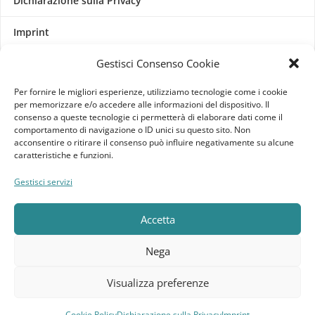
Dichiarazione sulla Privacy
Imprint
Gestisci Consenso Cookie
Termini e Condizioni
Per fornire le migliori esperienze, utilizziamo tecnologie come i cookie
Disconoscimento
per memorizzare e/o accedere alle informazioni del dispositivo. Il
consenso a queste tecnologie ci permetterà di elaborare dati come il
comportamento di navigazione o ID unici su questo sito. Non
Pagine Dedicate
acconsentire o ritirare il consenso può influire negativamente su alcune
caratteristiche e funzioni.
Raffrescatori Evaporativi Industriali
Gestisci servizi
CLIENTE
Accetta
Bacheca cliente
Nega
Ordini
Visualizza preferenze
Download
Cookie Policy
Dichiarazione sulla Privacy
Imprint