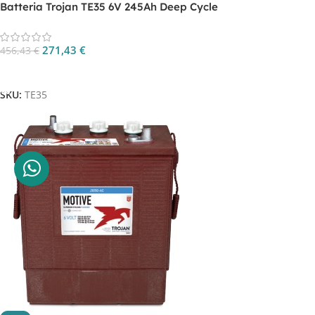
Batteria Trojan TE35 6V 245Ah Deep Cycle
271,43
€
456,43
€
Aggiungi Al Carrello
SKU:
TE35