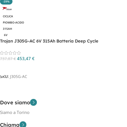
-39%
CICLICA
PIOMBO-ACIDO
315AH
6V
Trojan J305G-AC 6V 315Ah Batteria Deep Cycle
453,47
€
737,87
€
Aggiungi Al Carrello
SKU:
J305G-AC
Dove siamo
Siamo a Torino
Chiama