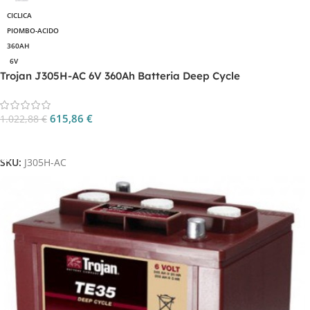
CICLICA
PIOMBO-ACIDO
360AH
6V
Trojan J305H-AC 6V 360Ah Batteria Deep Cycle
615,86
€
1.022,88
€
Aggiungi Al Carrello
SKU:
J305H-AC