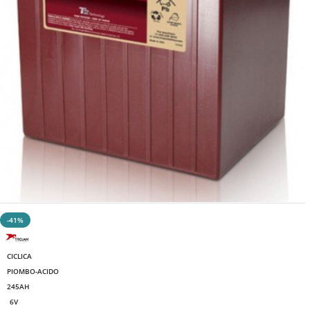
-41%
CICLICA
PIOMBO-ACIDO
245AH
6V