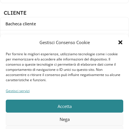
CLIENTE
Bacheca cliente
Ordini
Gestisci Consenso Cookie
Download
Per fornire le migliori esperienze, utilizziamo tecnologie come i cookie
per memorizzare e/o accedere alle informazioni del dispositivo. Il
Indirizzi
consenso a queste tecnologie ci permetterà di elaborare dati come il
comportamento di navigazione o ID unici su questo sito. Non
acconsentire o ritirare il consenso può influire negativamente su alcune
Metodi di pagamento
caratteristiche e funzioni.
Dettagli account
Gestisci servizi
Lista dei desideri
Accetta
Nega
Elebatt.it © 2023
Realizzato da
Kingart.it
.