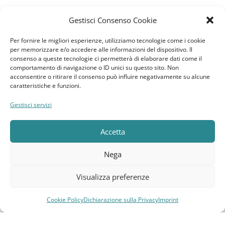
Gestisci Consenso Cookie
News
Per fornire le migliori esperienze, utilizziamo tecnologie come i cookie
per memorizzare e/o accedere alle informazioni del dispositivo. Il
GDPR
consenso a queste tecnologie ci permetterà di elaborare dati come il
comportamento di navigazione o ID unici su questo sito. Non
acconsentire o ritirare il consenso può influire negativamente su alcune
Cookie Policy
caratteristiche e funzioni.
Dichiarazione sulla Privacy
Gestisci servizi
Imprint
Accetta
Termini e Condizioni
Nega
Disconoscimento
Visualizza preferenze
Pagine Dedicate
Cookie Policy
Dichiarazione sulla Privacy
Imprint
Compara
Lista dei desideri
Carrello
Menu
Raffrescatori Evaporativi Industriali