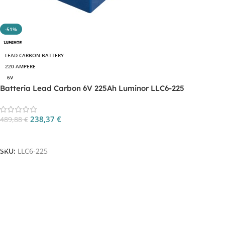
-51%
LEAD CARBON BATTERY
220 AMPERE
6V
Batteria Lead Carbon 6V 225Ah Luminor LLC6-225
238,37
€
489,88
€
Aggiungi Al Carrello
SKU:
LLC6-225