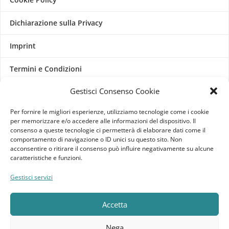
Dichiarazione sulla Privacy
Imprint
Termini e Condizioni
Gestisci Consenso Cookie
Disconoscimento
Per fornire le migliori esperienze, utilizziamo tecnologie come i cookie
Pagine Dedicate
per memorizzare e/o accedere alle informazioni del dispositivo. Il
consenso a queste tecnologie ci permetterà di elaborare dati come il
Raffrescatori Evaporativi Industriali
comportamento di navigazione o ID unici su questo sito. Non
acconsentire o ritirare il consenso può influire negativamente su alcune
caratteristiche e funzioni.
CLIENTE
Gestisci servizi
Bacheca cliente
Accetta
Ordini
Nega