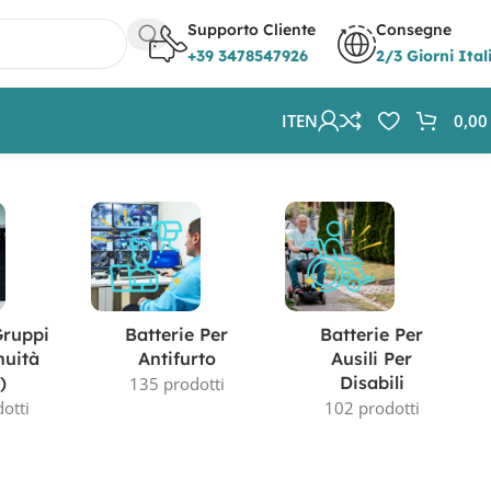
Supporto Cliente
Consegne
+39 3478547926
2/3 Giorni Ital
IT
EN
0,0
Visualizzazione del risultato
Gruppi
Batterie Per
Batterie Per
nuità
Antifurto
Ausili Per
)
Disabili
135 prodotti
otti
102 prodotti