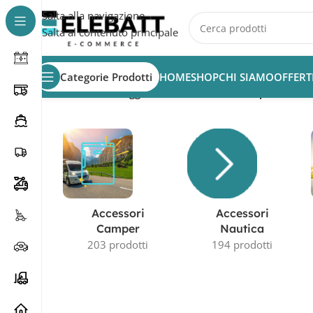
Salta alla navigazione
Salta al contenuto principale
Categorie Prodotti
HOME
SHOP
CHI SIAMO
OFFERT
Home
/
Prodotti taggati “batteria servizi camper 160Ah
Accessori
Accessori
Camper
Nautica
203 prodotti
194 prodotti