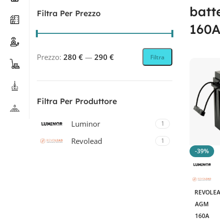
batt
Filtra Per Prezzo
160
Prezzo:
280 €
—
290 €
Filtra
Filtra Per Produttore
Luminor
1
Revolead
1
-39%
Revolead (ex Luminor)
1
REVOLEA
Filtra Per Tecnologia
AGM
160A