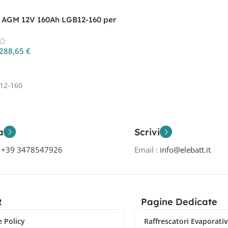
a AGM 12V 160Ah LGB12-160 per
ackup
288,65
€
 Al Carrello
12-160
a
Scrivi
o
+39 3478547926
Email :
info@elebatt.it
R
Pagine Dedicate
 Policy
Raffrescatori Evaporativi