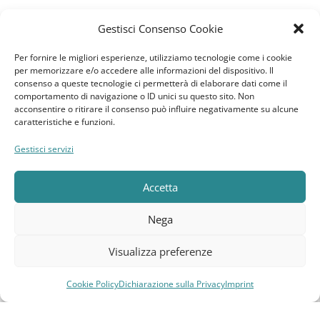
Gestisci Consenso Cookie
News
Per fornire le migliori esperienze, utilizziamo tecnologie come i cookie
per memorizzare e/o accedere alle informazioni del dispositivo. Il
GDPR
consenso a queste tecnologie ci permetterà di elaborare dati come il
comportamento di navigazione o ID unici su questo sito. Non
acconsentire o ritirare il consenso può influire negativamente su alcune
Cookie Policy
caratteristiche e funzioni.
Dichiarazione sulla Privacy
Gestisci servizi
Imprint
Accetta
Termini e Condizioni
Nega
Disconoscimento
Visualizza preferenze
Pagine Dedicate
Cookie Policy
Dichiarazione sulla Privacy
Imprint
Compara
Lista dei desideri
Carrello
Menu
Raffrescatori Evaporativi Industriali