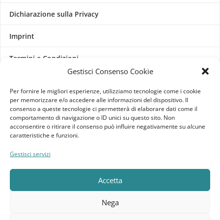
Dichiarazione sulla Privacy
Imprint
Termini e Condizioni
Gestisci Consenso Cookie
Disconoscimento
Per fornire le migliori esperienze, utilizziamo tecnologie come i cookie
per memorizzare e/o accedere alle informazioni del dispositivo. Il
Pagine Dedicate
consenso a queste tecnologie ci permetterà di elaborare dati come il
comportamento di navigazione o ID unici su questo sito. Non
Raffrescatori Evaporativi Industriali
acconsentire o ritirare il consenso può influire negativamente su alcune
caratteristiche e funzioni.
CLIENTE
Gestisci servizi
Bacheca cliente
Accetta
Ordini
Nega
Download