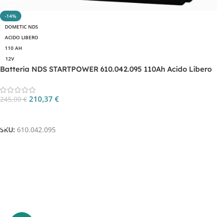
-14%
DOMETIC NDS
ACIDO LIBERO
110 AH
12V
Batteria NDS STARTPOWER 610.042.095 110Ah Acido Libero
210,37
€
245,00
€
Aggiungi Al Carrello
SKU:
610.042.095