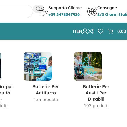
Supporto Cliente
Consegne
+39 3478547926
2/3 Giorni Ital
IT
EN
0,0
Gruppi
Batterie Per
Batterie Per
nuità
Antifurto
Ausili Per
)
Disabili
135 prodotti
otti
102 prodotti