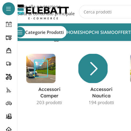
Salta alla navigazione
Salta al contenuto principale
Categorie Prodotti
HOME
SHOP
CHI SIAMO
OFFERT
Home
/
Prodotti taggati “batteria ciclica 12V 20Ah AGM
Accessori
Accessori
Camper
Nautica
203 prodotti
194 prodotti