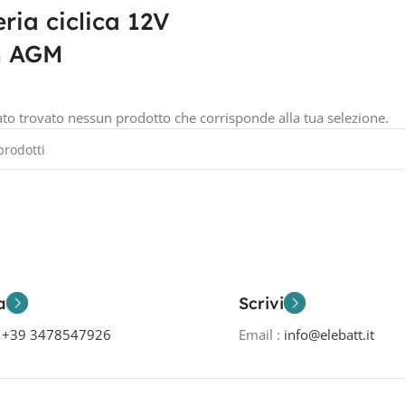
eria ciclica 12V
h AGM
ato trovato nessun prodotto che corrisponde alla tua selezione.
a
Scrivi
o
+39 3478547926
Email :
info@elebatt.it