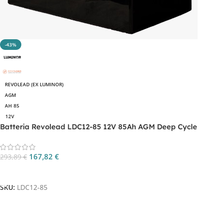
-43%
REVOLEAD (EX LUMINOR)
AGM
AH 85
12V
Batteria Revolead LDC12-85 12V 85Ah AGM Deep Cycle
167,82
€
293,89
€
Aggiungi Al Carrello
SKU:
LDC12-85