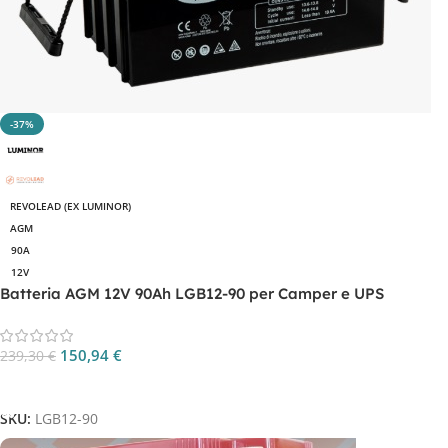
-37%
REVOLEAD (EX LUMINOR)
AGM
90A
12V
Batteria AGM 12V 90Ah LGB12-90 per Camper e UPS
150,94
€
239,30
€
Aggiungi Al Carrello
SKU:
LGB12-90