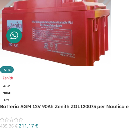
-51%
AGM
90AH
12V
Batteria AGM 12V 90Ah Zenith ZGL120073 per Nautica e
Camper
211,17
€
435,36
€
Aggiungi Al Carrello