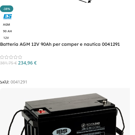
-38%
AGM
90 AH
12V
Batteria AGM 12V 90Ah per camper e nautica 0041291
234,96
€
381,75
€
Aggiungi Al Carrello
SKU:
0041291