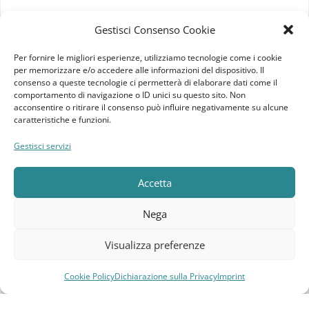
Imprint
Gestisci Consenso Cookie
Termini e Condizioni
Per fornire le migliori esperienze, utilizziamo tecnologie come i cookie
per memorizzare e/o accedere alle informazioni del dispositivo. Il
Disconoscimento
consenso a queste tecnologie ci permetterà di elaborare dati come il
comportamento di navigazione o ID unici su questo sito. Non
acconsentire o ritirare il consenso può influire negativamente su alcune
Pagine Dedicate
caratteristiche e funzioni.
Raffrescatori Evaporativi Industriali
Gestisci servizi
CLIENTE
Accetta
Bacheca cliente
Nega
Ordini
Visualizza preferenze
Download
Cookie Policy
Dichiarazione sulla Privacy
Imprint
Compara
Lista dei desideri
Carrello
Menu
Indirizzi