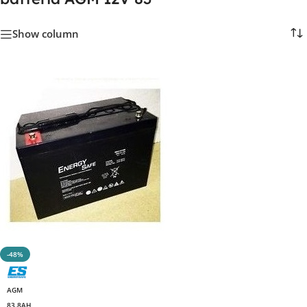
Show column
-48%
AGM
83.8AH