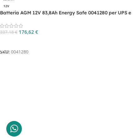
12V
Batteria AGM 12V 83,8Ah Energy Safe 0041280 per UPS e
backup
176,62
€
337,18
€
Aggiungi Al Carrello
SKU:
0041280